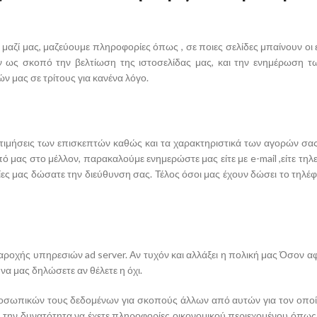
 μαζί μας, μαζεύουμε πληροφορίες όπως , σε ποιες σελίδες μπαίνουν οι
ως σκοπό την βελτίωση της ιστοσελίδας μας, και την ενημέρωση τω
ν μας σε τρίτους για κανένα λόγο.
τιμήσεις των επισκεπτών καθώς και τα χαρακτηριστικά των αγορών σας 
πό μας στο μέλλον, παρακαλούμε ενημερώστε μας είτε με e-mail ,είτε τηλ
ίες μας δώσατε την διεύθυνση σας. Τέλος όσοι μας έχουν δώσει το τηλ
παροχής υπηρεσιών ad server. Αν τυχόν και αλλάξει η πολική μας Όσον 
α μας δηλώσετε αν θέλετε η όχι.
σωπικών τους δεδομένων για σκοπούς άλλων από αυτών για τον οποί
την δυνατότητα να έχετε πληροφορίες οικονομικού περιεχομένου όπως σ