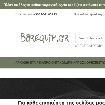
Πλέον σε όλες τις online παραγγελίες, θα κερδίζετε αυτόματα έ
Επικοινωνία:
+30 210 41 00 995
Η μεγαλύτερη συλλογή σ
SELECT CATEGORY
ΑΡΧΙΚΗ
Η ΕΤΑΙΡΕΊΑ
ΠΡΟΪΟΝΤΑ
ΧΟΝΔΡΙΚΗ
ΠΡΟΣΦΟΡΕΣ
ΕΚΠΤΏ
Για κάθε επισκέπτη της σελίδας μα