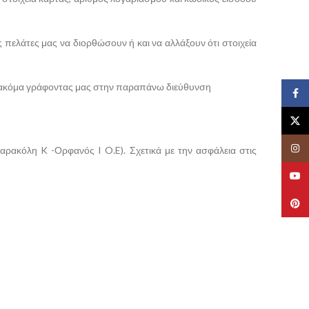
 πελάτες μας να διορθώσουν ή και να αλλάξουν ότι στοιχεία
αι ακόμα γράφοντας μας στην παραπάνω διεύθυνση
Face
X
Insta
ρακόλη K -Ορφανός I O.E). Σχετικά με την ασφάλεια στις
YouT
Pinte