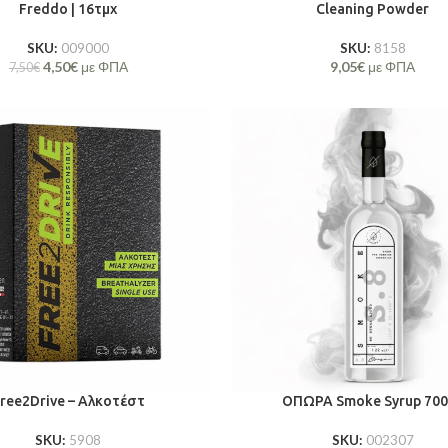
Freddo | 16τμχ
Cleaning Powder
SKU:
009000
SKU:
8158
4,50
€
με ΦΠΑ
9,05
€
με ΦΠΑ
7,50
€
ree2Drive – Αλκοτέστ
ΟΠΩΡΑ Smoke Syrup 70
SKU:
5908
SKU:
002307