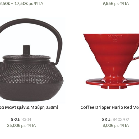
3,50
€
–
17,50
€
με ΦΠΑ
9,85
€
με ΦΠΑ
ρα Μαντεμένια Μαύρη 350ml
Coffee Dripper Hario Red V6
SKU:
8304
SKU:
8403/02
25,00
€
με ΦΠΑ
8,00
€
με ΦΠΑ