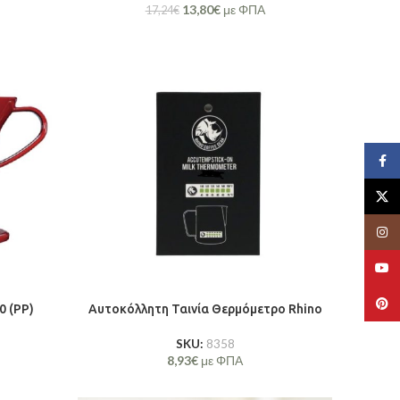
13,80
€
με ΦΠΑ
17,24
€
Face
X
Insta
YouT
Pinte
0 (PP)
Αυτοκόλλητη Ταινία Θερμόμετρο Rhino
SKU:
8358
8,93
€
με ΦΠΑ