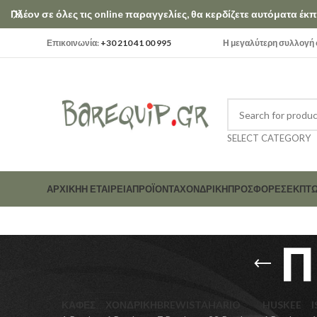
Πλέον σε όλες τις online παραγγελίες, θα κερδίζετε αυτόματα έ
Επικοινωνία:
+30 210 41 00 995
Η μεγαλύτερη συλλογή σ
SELECT CATEGORY
ΑΡΧΙΚΗ
Η ΕΤΑΙΡΕΊΑ
ΠΡΟΪΟΝΤΑ
ΧΟΝΔΡΙΚΗ
ΠΡΟΣΦΟΡΕΣ
ΕΚΠΤΏ
Π
ΚΑΦΕΣ
ΧΟΝΔΡΙΚΗ
BREWISTA
HARIO
HUSKEE
I