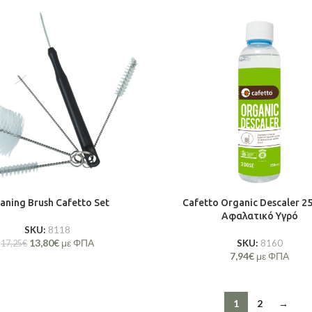
aning Brush Cafetto Set
Cafetto Organic Descaler 2
Αφαλατικό Υγρό
SKU:
8118
13,80
€
με ΦΠΑ
SKU:
8160
17,25
€
7,94
€
με ΦΠΑ
1
2
→