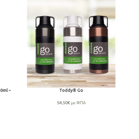
50ml –
Toddy® Go
54,50
€
με ΦΠΑ