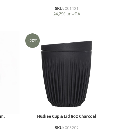
SKU:
001421
24,75
€
με ΦΠΑ
-20%
0ml
Huskee Cup & Lid 8oz Charcoal
SKU:
006209