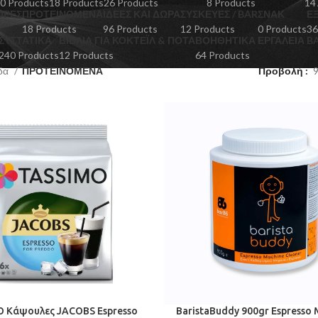
0 Products
18 Products
26 Products
8 Products
14
ΟΡΕΣ
ΠΡΟΤΕΙΝΟΜΕΝΑ
ΙΔΈΕΣ ΚΑΙ ΔΏΡΑ
ΣΥΣΚΕΥΈΣ / BAR
ΣΝΑΚ
Ε
18 Products
96 Products
12 Products
0 Products
36
ΣΥΣΤΑΤΙΚΆ
ΒΙΒΛΊΑ ΓΙΑ ΚΟΚΤΈΙΛ & ΠΟΤΆ
ΒΟΗΘΗΤΙΚΆ ΕΡΓΑΛΕΊΑ 
240 Products
12 Products
64 Products
ίδα
ΠΡΟΤΕΙΝΟΜΕΝΑ
Προβολή
 Κάψουλες JACOBS Espresso
BaristaBuddy 900gr Espresso 