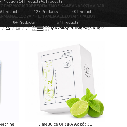
7 Products
14 Products
46 Products
ΞΟΠΛΙΣΜΌΣ ΜΠΑΡ
ΕΞΟΠΛΙΣΜΌΣ ΚΑΦΈ
ΑΝΑΛΏΣΙΜΑ BAR
6 Products
128 Products
40 Products
BARMAN
ΑΞΕΣΟΥΆΡ – ΕΡΓΑΛΕΊΑ
ΑΞΕΣΟΥΆΡ ΚΡΑΣΙΟΎ
84 Products
67 Products
9
12
18
24
Machine
Lime Juice ΟΠΩΡΑ Ασκός 3L