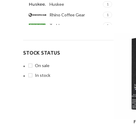
Huskee
1
Rhino Coffee Gear
1
Toddy
1
Urban Bar
1
Μέλι Φιλίππων
1
STOCK STATUS
ΟΠΩΡΑ
2
On sale
In stock
F