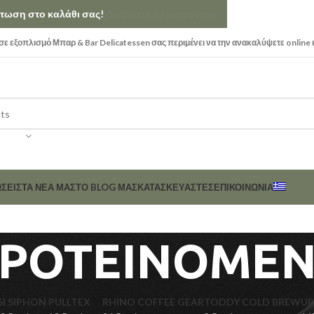
κπτωση στο καλάθι σας!
Διαβάστε περισσότερα
ε εξοπλισμό Μπαρ & Bar Delicatessen σας περιμένει να την ανακαλύψετε online 
ΣΕΙΣ
ΤΑ ΝΕΑ ΜΑΣ
ΤΟ BLOG ΜΑΣ
ΚΑΤΑΣΚΕΥΑΣΤΈΣ
ΕΠΙΚΟΙΝΩΝΊΑ
ΡΟΤΕΙΝΟΜΕ
SI SIPHON
PULLTEX
RHINO COFFEE GEAR
TODDY COLD BREW
UR