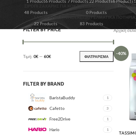
1 Product
6 Products
7 Products
22 Products
6 Products
1
ΣΙΡΌΠΙ ΖΆΧΑΡΗΣ ΓΙΑ ΚΟΚΤΈΙΛ
ΕΒΔΟΜΑΔΙΑΙΕΣ ΠΡΟΣΦ
48 Products
0 Products
FASHION BARTENDER
ΕΠΑΓΓΕΛΜΑΤΙΚΆ ΠΟΤΉΡΙΑ
22 Products
83 Products
FILTER BY PRICE
Αρχική σελ
-40%
Τιμή:
0€
—
60€
ΦΙΛΤΡΆΡΙΣΜΑ
FILTER BY BRAND
BaristaBuddy
1
Cafetto
3
Free2Drive
1
Hario
1
TASSIMO