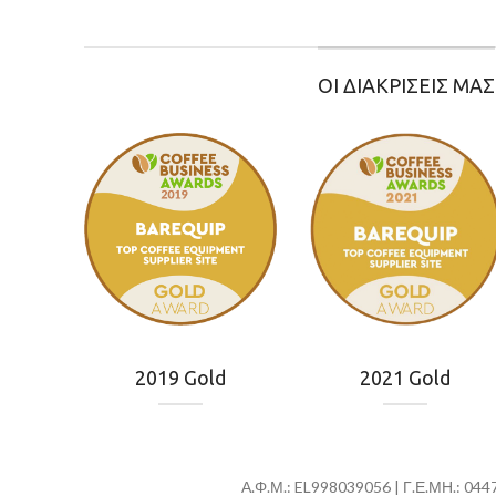
ΟΙ ΔΙΑΚΡΙΣΕΙΣ ΜΑΣ
2019 Gold
2021 Gold
Α.Φ.Μ.: EL998039056 | Γ.Ε.ΜΗ.: 04