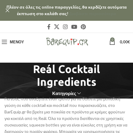
Πλέον σε όλες τις online παραγγελίες, θα κερδίζετε αυτόματα
έκπτωση στο καλάθι σας!
Διαβάστε περισσότερα
0
ΜΕΝΟΎ
0,00
€
Reál Cocktail
Ingredients
Κατηγορίες
Για εσάς που αναζητάτε έναν τρόπο για να δώσετε μια μοναδική
γεύση σε κάθε cocktail και mocktail που παρασκευάζετε, στο
BarEquip.gr θα βρείτε μια ποικιλία σε προϊόντα με κρέμες φρούτων
για κοκτέιλ από τη Reál. Όλα τα προϊόντα διατίθενται σε χρηστικές
συσκευασίες squeeze bottles για να είναι εύκολες στη χρήση και να
διατηρούν το προϊόν φρέσκο. Μπορείτε να χρησιμοποιήσετε τις