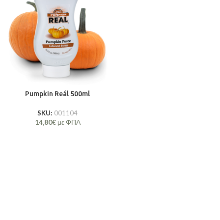
Pumpkin Reál 500ml
SKU:
001104
14,80
€
με ΦΠΑ