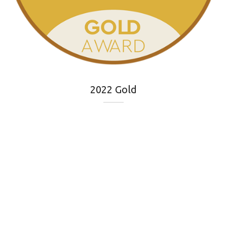
2022 Gold
Α.Φ.Μ.: EL998039056 | Γ.Ε.ΜΗ.: 044776107000
Newsletter