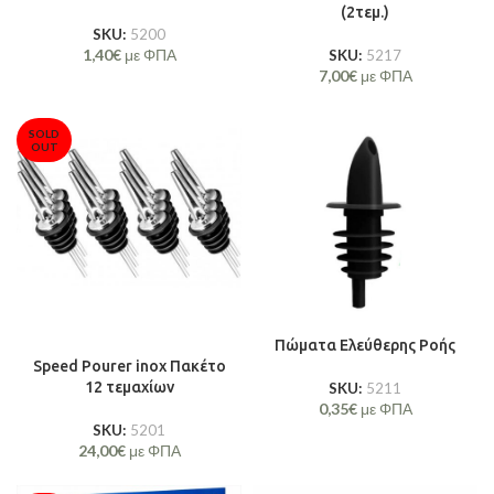
(2τεμ.)
SKU:
5200
1,40
€
με ΦΠΑ
SKU:
5217
7,00
€
με ΦΠΑ
SOLD
OUT
Πώματα Ελεύθερης Ροής
Speed Pourer inox Πακέτο
12 τεμαχίων
SKU:
5211
0,35
€
με ΦΠΑ
SKU:
5201
24,00
€
με ΦΠΑ