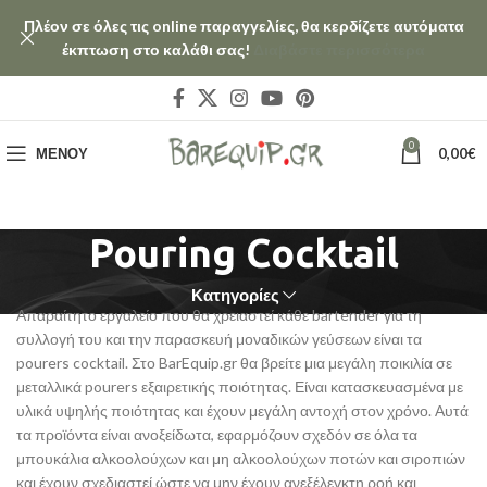
Πλέον σε όλες τις online παραγγελίες, θα κερδίζετε αυτόματα
έκπτωση στο καλάθι σας!
Διαβάστε περισσότερα
0
ΜΕΝΟΎ
0,00
€
Pouring Cocktail
Κατηγορίες
Απαραίτητο εργαλείο που θα χρειαστεί κάθε bartender για τη
συλλογή του και την παρασκευή μοναδικών γεύσεων είναι τα
pourers cocktail. Στο BarEquip.gr θα βρείτε μια μεγάλη ποικιλία σε
μεταλλικά pourers εξαιρετικής ποιότητας. Είναι κατασκευασμένα με
υλικά υψηλής ποιότητας και έχουν μεγάλη αντοχή στον χρόνο. Αυτά
τα προϊόντα είναι ανοξείδωτα, εφαρμόζουν σχεδόν σε όλα τα
μπουκάλια αλκοολούχων και μη αλκοολούχων ποτών και σιροπιών
και έχουν σχεδιαστεί ώστε να μην έχουν ανεξέλεγκτη ροή και