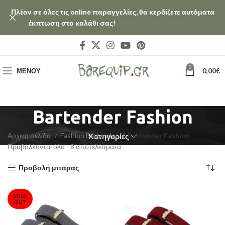
Πλέον σε όλες τις online παραγγελίες, θα κερδίζετε αυτόματα
έκπτωση στο καλάθι σας!
Διαβάστε περισσότερα
0
ΜΕΝΟΎ
0,00
€
Bartender Fashion
Αρχική σελίδα
Fashion Bartender
Bartender Fashion
Κατηγορίες
Προβάλλονται όλα - 8 αποτελέσματα
Προβολή μπάρας
SOLD
OUT