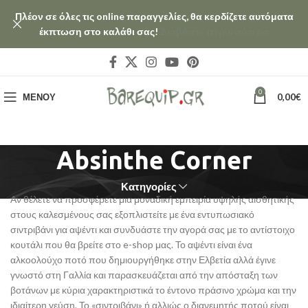
Πλέον σε όλες τις online παραγγελίες, θα κερδίζετε αυτόματα
έκπτωση στο καλάθι σας!
Διαβάστε περισσότερα
0
ΜΕΝΟΎ
0,00
€
Absinthe Corner
Κατηγορίες
Αν θέλετε να προσφέρετε μια μοναδική εμπειρία υψηλής αισθητικής
στους καλεσμένους σας εξοπλιστείτε με ένα εντυπωσιακό
σιντριβάνι για αψέντι και συνδυάστε την αγορά σας με το αντίστοιχο
κουτάλι που θα βρείτε στο e-shop μας. Το αψέντι είναι ένα
αλκοολούχο ποτό που δημιουργήθηκε στην Ελβετία αλλά έγινε
γνωστό στη Γαλλία και παρασκευάζεται από την απόσταξη των
βοτάνων με κύρια χαρακτηριστικά το έντονο πράσινο χρώμα και την
ιδιαίτερη γεύση. Το «σιντριβάνι» ή αλλιώς ο διανεμητής ποτού είναι