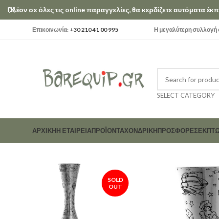
Πλέον σε όλες τις online παραγγελίες, θα κερδίζετε αυτόματα έ
Επικοινωνία:
+30 210 41 00 995
Η μεγαλύτερη συλλογή σ
SELECT CATEGORY
ΑΡΧΙΚΗ
Η ΕΤΑΙΡΕΊΑ
ΠΡΟΪΟΝΤΑ
ΧΟΝΔΡΙΚΗ
ΠΡΟΣΦΟΡΕΣ
ΕΚΠΤΏ
SOLD
OUT