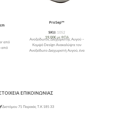
ProSep™
8cm
SKU:
1052
19,00
€
με ΦΠΑ
Ανοξείδωτος Διαχωριστής Αυγού –
er από
Κομψό Design Ανακαλύψτε τον
ο από
Ανοξείδωτο Διαχωριστή Αυγού, ένα
εργαλείο υψηλής ποιότητας με ιδιαίτερα
κομψό design, που
ΣΤΟΙΧΕΙΑ ΕΠΙΚΟΙΝΩΝΙΑΣ
Διστόμου 71 Πειραιάς Τ.Κ 185 33