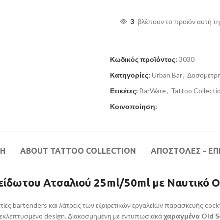
3
βλέπουν το προϊόν αυτή τη
Κωδικός προϊόντος:
3030
Κατηγορίες:
Urban Bar
,
Δοσομετρη
Ετικέτες:
BarWare
,
Tattoo Collecti
Κοινοποίηση:
ΦΉ
ABOUT TATTOO COLLECTION
ΑΠΟΣΤΟΛΕΣ - ΕΠ
είδωτου Ατσαλιού 25ml/50ml με Ναυτικό O
ματίες bartenders και λάτρεις των εξαιρετικών εργαλείων παρασκευής co
με εκλεπτυσμένο design. Διακοσμημένη με εντυπωσιακά
χαραγμένα Old S