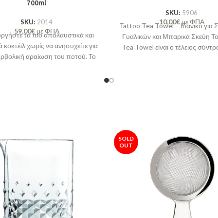
700ml
SKU:
5906
10,00
€
με ΦΠΑ
SKU:
2014
Tattoo Tea Towel – Ιδανικό για
59,00
€
με ΦΠΑ
ργήστε τα πιο απολαυστικά και
Γυαλικών και Μπαρικά Σκεύη Το
 κοκτέιλ χωρίς να ανησυχείτε για
Tea Towel είναι ο τέλειος σύντρ
ερβολική αραίωση του ποτού. Το
Double Walled Mixing Tin
είναι
ιδανικός συνεργάτης για την
κευή κάθε ποτού που θέλει να
κλέψει τις εντυπώσεις.
SOLD
OUT