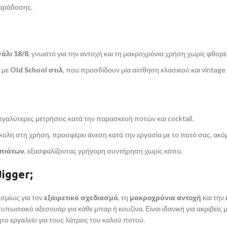
παράδοσης.
άλι 18/8
, γνωστό για την αντοχή και τη μακροχρόνια χρήση χωρίς φθορέ
με
Old School στιλ
, που προσδίδουν μία αίσθηση κλασικού και vintage
εγαλύτερες μετρήσεις κατά την παρασκευή ποτών και cocktail.
ύκολη στη χρήση, προσφέρει άνεση κατά την εργασία με το ποτό σας, ακόμ
 πιάτων
, εξασφαλίζοντας γρήγορη συντήρηση χωρίς κόπο.
Jigger;
οσμίως για τον
εξαιρετικό σχεδιασμό
, τη
μακροχρόνια αντοχή
και την
εντυπωσιακό αξεσουάρ για κάθε μπαρ ή κουζίνα. Είναι ιδανική για ακριβ
ητο εργαλείο για τους λάτρεις του καλού ποτού.