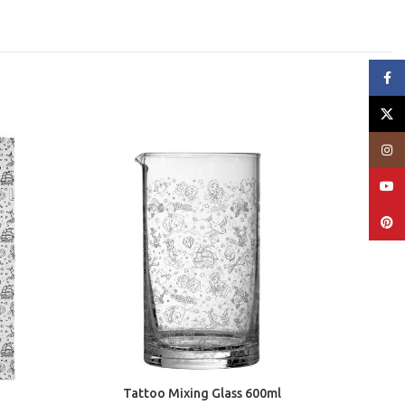
Face
X
Insta
YouT
Pinte
Tattoo Mixing Glass 600ml