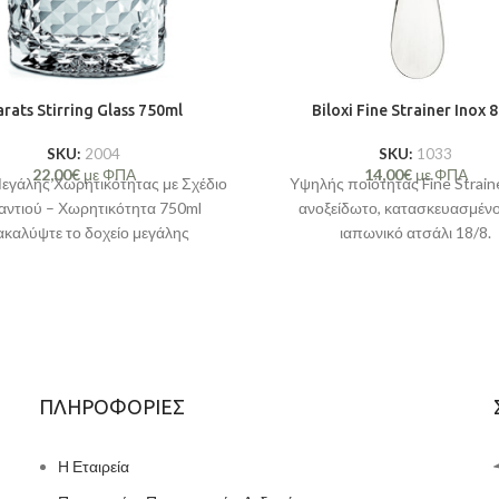
rats Stirring Glass 750ml
Biloxi Fine Strainer Inox 
SKU:
2004
SKU:
1033
22,00
€
με ΦΠΑ
14,00
€
με ΦΠΑ
Μεγάλης Χωρητικότητας με Σχέδιο
Υψηλής ποιότητας Fine Strain
αντιού – Χωρητικότητα 750ml
ανοξείδωτο, κατασκευασμέν
ακαλύψτε το δοχείο μεγάλης
ιαπωνικό ατσάλι 18/8.
ικότητας με σχέδιο διαμαντιού,
ιδανικό για την
ΠΛΗΡΟΦΟΡΙΕΣ
Η Εταιρεία