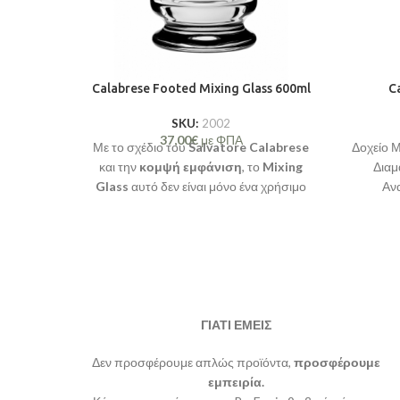
Calabrese Footed Mixing Glass 600ml
Ca
SKU:
2002
37,00
€
με ΦΠΑ
Με το σχέδιο του
Salvatore Calabrese
Δοχείο 
και την
κομψή εμφάνιση
, το
Mixing
Διαμ
Glass
αυτό δεν είναι μόνο ένα χρήσιμο
Αν
εργαλείο, αλλά και μια προσθήκη
χωρητ
πολυτέλειας
σε κάθε μπαρ,
επαγγελματικό ή οικιακό. Αναδείξτε την
εμπειρία του bartending και απολαύστε
την αριστοκρατική ποιότητα που
προσφέρει.
ΓΙΑΤΙ ΕΜΕΙΣ
Δεν προσφέρουμε απλώς προϊόντα,
προσφέρουμε
εμπειρία.