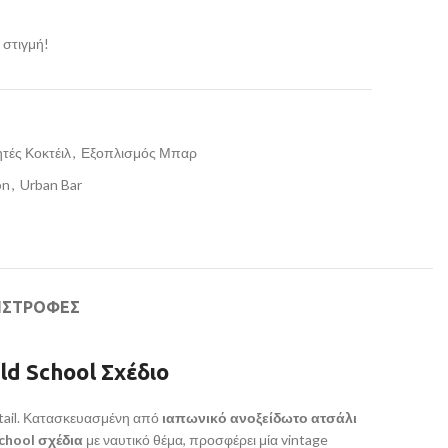
 στιγμή!
τές Κοκτέιλ
,
Εξοπλισμός Μπαρ
on
,
Urban Bar
ΙΣΤΡΟΦΕΣ
ld School Σχέδιο
cktail. Κατασκευασμένη από
ιαπωνικό ανοξείδωτο ατσάλι
chool σχέδια
με ναυτικό θέμα, προσφέρει μία vintage