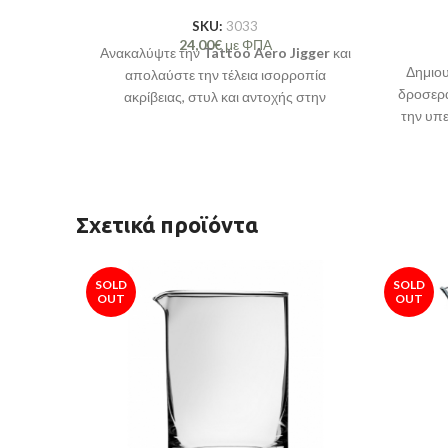
SKU:
3033
24,00
€
με ΦΠΑ
Ανακαλύψτε την
Tattoo Aero Jigger
και
Δημιου
απολαύστε την τέλεια ισορροπία
δροσερά
ακρίβειας, στυλ και αντοχής στην
την υπ
παρασκευή των αγαπημένων σας
Tattoo 
cocktail!
ο 
παρασ
Σχετικά προϊόντα
SOLD
SOLD
OUT
OUT