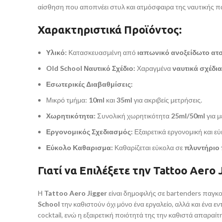
αίσθηση που αποπνέει στυλ και ατμόσφαιρα της ναυτικής 
Χαρακτηριστικά Προϊόντος:
Υλικό:
Κατασκευασμένη από
ιαπωνικό ανοξείδωτο ατσ
Old School Ναυτικό Σχέδιο:
Χαραγμένα
ναυτικά σχέδια
Εσωτερικές Διαβαθμίσεις:
Μικρό τμήμα:
10ml
και
35ml
για ακριβείς μετρήσεις.
Χωρητικότητα:
Συνολική χωρητικότητα
25ml/50ml
για μ
Εργονομικός Σχεδιασμός:
Εξαιρετικά εργονομική και ε
Εύκολο Καθαρισμα:
Καθαρίζεται εύκολα σε
πλυντήριο
Γιατί να Επιλέξετε την Tattoo Aero 
Η
Tattoo Aero Jigger
είναι δημοφιλής σε bartenders παγκ
School
την καθιστούν όχι μόνο ένα εργαλείο, αλλά και ένα 
cocktail, ενώ η εξαιρετική ποιότητά της την καθιστά απαραίτ