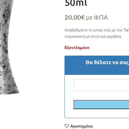
50ml
20,00
€
με ΦΠΑ
Αναβαθμίστε το μπαρ σας με την
Ta
παρασκευή με στυλ και ακρίβεια
Εξαντλημένο
Θα θέλατε να σα
Αγαπημένα