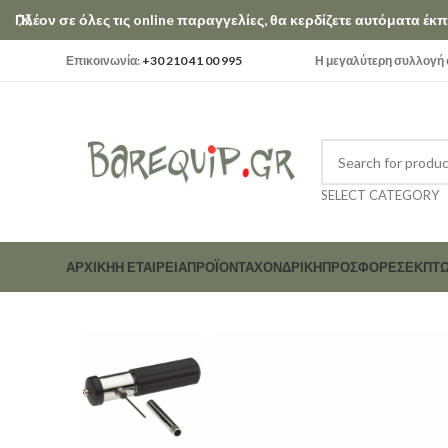
Πλέον σε όλες τις online παραγγελίες, θα κερδίζετε αυτόματα έ
Επικοινωνία:
+30 210 41 00 995
Η μεγαλύτερη συλλογή σ
SELECT CATEGORY
ΑΡΧΙΚΗ
Η ΕΤΑΙΡΕΊΑ
ΠΡΟΪΟΝΤΑ
ΧΟΝΔΡΙΚΗ
ΠΡΟΣΦΟΡΕΣ
ΕΚΠΤΏ