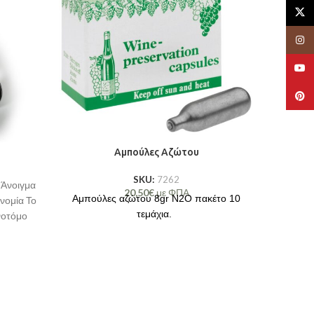
X
Insta
YouT
Pinte
Αμπούλες Aζώτου
Α
SKU:
7262
 Άνοιγμα
20,50
€
με ΦΠΑ
Αμπούλε
Αμπούλες αζώτου 8gr N2O πακέτο 10
νομία Το
τεμάχια.
ινοτόμο