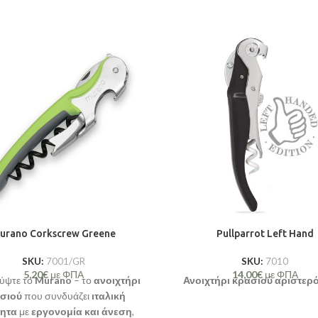
urano Corkscrew Greene
Pullparrot Left Hand
SKU:
7001/GR
SKU:
7010
5,20
€
με ΦΠΑ
14,00
€
με ΦΠΑ
ύψτε το
Murano
– το
ανοιχτήρι
Ανοιχτήρι κρασιού αριστερό
σιού
που συνδυάζει
ιταλική
τητα
με
εργονομία και άνεση
,