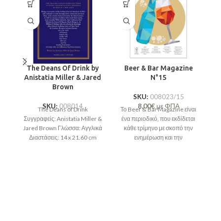
The Deans Of Drink by
Beer & Bar Magazine
Anistatia Miller & Jared
N°15
Brown
SKU:
008023/15
8,00
€
με ΦΠΑ
Εί
SKU:
008014
The Deans of Drink
Το Beer & Bar Magazine είναι
Συγγραφείς: Anistatia Miller &
ένα περιοδικό, που εκδίδεται
Jared Brown Γλώσσα: Αγγλικά
κάθε τρίμηνο με σκοπό την
Διαστάσεις: 14 x 21.60 cm
ενημέρωση και την
Σελίδες: 216 ISBN:
επιμόρφωση κάθε
π
στ
κ
χ
Β