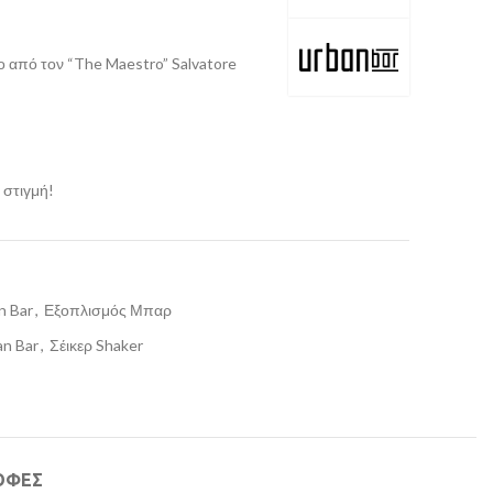
ο από τον “The Maestro” Salvatore
 στιγμή!
n Bar
,
Εξοπλισμός Μπαρ
an Bar
,
Σέικερ Shaker
ΟΦΕΣ