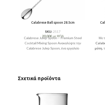
Calabrese Ball spoon 28.5cm
Cal
SKU:
2517
20,00
€
με ΦΠΑ
Calabrese Julep Spoon – Premium Steel
Με 
Cocktail Mixing Spoon Ανακαλύψτε την
Calab
Calabrese Julep Spoon, ένα εργαλείο
μύτη
, 
μπάρμαν που συνδυάζει υψηλής
μία π
ποτ
κομψ
στη
επαγγελμ
Σχετικά προϊόντα
να απ