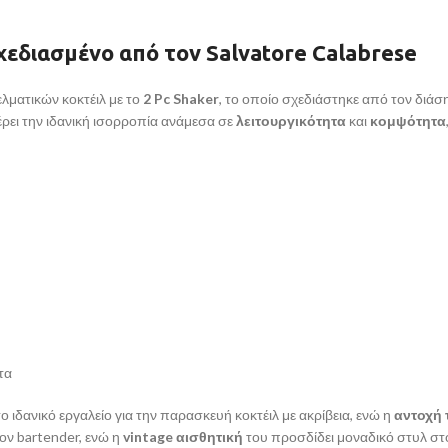
Σχεδιασμένο από τον Salvatore Calabrese
λματικών κοκτέιλ με το
2 Pc Shaker
, το οποίο σχεδιάστηκε από τον διά
έρει την ιδανική ισορροπία ανάμεσα σε
λειτουργικότητα
και
κομψότητα
τα
ο ιδανικό εργαλείο για την παρασκευή κοκτέιλ με ακρίβεια, ενώ η
αντοχή 
ον bartender, ενώ η
vintage αισθητική
του προσδίδει μοναδικό στυλ στ