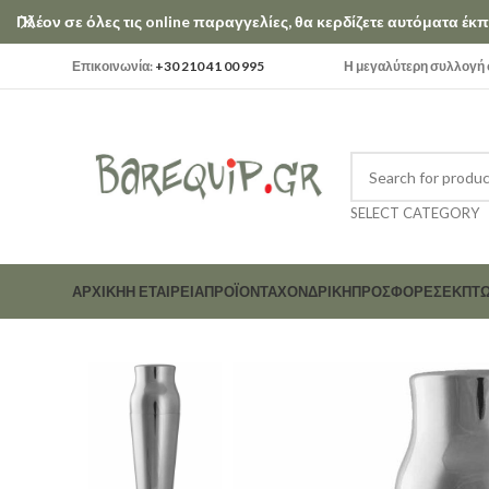
Πλέον σε όλες τις online παραγγελίες, θα κερδίζετε αυτόματα έ
Επικοινωνία:
+30 210 41 00 995
Η μεγαλύτερη συλλογή σ
SELECT CATEGORY
ΑΡΧΙΚΗ
Η ΕΤΑΙΡΕΊΑ
ΠΡΟΪΟΝΤΑ
ΧΟΝΔΡΙΚΗ
ΠΡΟΣΦΟΡΕΣ
ΕΚΠΤΏ