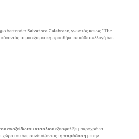
σημο bartender
Salvatore Calabrese
, γνωστός και ως “The
, κάνοντάς το μια εξαιρετική προσθήκη σε κάθε συλλογή bar.
του ανοξείδωτου ατσαλιού
εξασφαλίζει μακροχρόνια
ο χώρο του bar, συνδυάζοντας τη
παράδοση
με την