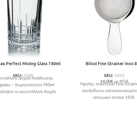
au Perfect Mixing Glass 740ml
Biloxi Fine Strainer Inox 
SKU:
2008
SKU:
1033
στάλλινο Δοχείο Ανάδευσης
14,00
€
με ΦΠΑ
Υψηλής ποιότητας Fine Strain
egelau – Χωρητικότητα 740ml
ανοξείδωτο, κατασκευασμέν
αλύψτε το κρυστάλλινο δοχείο
ιαπωνικό ατσάλι 18/8.
υσης 740ml της σειράς Perfect
Serve από την Spiegelau,