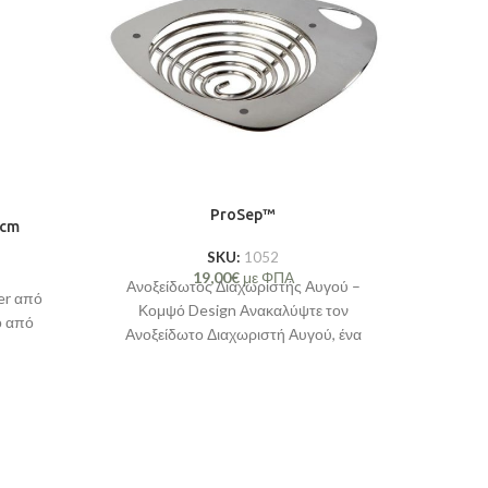
ProSep™
8cm
SKU:
1052
19,00
€
με ΦΠΑ
Ανοξείδωτος Διαχωριστής Αυγού –
er από
Κομψό Design Ανακαλύψτε τον
ο από
Ανοξείδωτο Διαχωριστή Αυγού, ένα
εργαλείο υψηλής ποιότητας με ιδιαίτερα
κομψό design, που