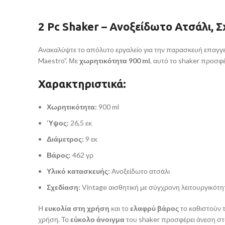
2 Pc Shaker – Ανοξείδωτο Ατσάλι, 
Ανακαλύψτε το απόλυτο εργαλείο για την παρασκευή επαγγε
Maestro”. Με
χωρητικότητα 900 ml
, αυτό το shaker προσφ
Χαρακτηριστικά:
Χωρητικότητα:
900 ml
Ύψος:
26,5 εκ
Διάμετρος:
9 εκ
Βάρος:
462 γρ
Υλικό κατασκευής:
Ανοξείδωτο ατσάλι
Σχεδίαση:
Vintage αισθητική με σύγχρονη λειτουργικότη
Η
ευκολία στη χρήση
και το
ελαφρύ βάρος
το καθιστούν τ
χρήση. Το
εύκολο άνοιγμα
του shaker προσφέρει άνεση στ