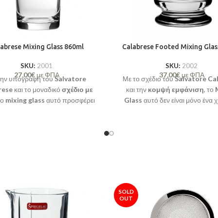
abrese Mixing Glass 860ml
Calabrese Footed Mixing Glas
SKU:
2001
SKU:
2002
27,00
€
με ΦΠΑ
37,00
€
με ΦΠΑ
την υπογραφή του
Salvatore
Με το σχέδιο του
Salvatore Ca
rese
και το μοναδικό
σχέδιο με
και την
κομψή εμφάνιση
, το
το
mixing glass
αυτό προσφέρει
Glass
αυτό δεν είναι μόνο ένα 
ολυτελή εμπειρία παρασκευής
εργαλείο, αλλά και μια προσ
ών, ενώ εντυπωσιάζει με την
πολυτέλειας
σε κάθε μπα
ότητά
του και την
ακρίβεια
του
επαγγελματικό ή οικιακό. Αναδε
 ροή των ποτών. Ιδανικό για
εμπειρία του bartending και α
ατίες και λάτρεις που επιθυμούν
την αριστοκρατική ποιότητα
ογειώσουν την τέχνη τους στο
προσφέρει.
bartending.
SOLD
OUT