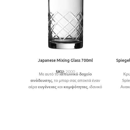
Japanese Mixing Glass 700ml
Spiegel
SKU:
2000
Με αυτό το
ιαπωνικό δοχείο
Κρυ
ανάδευσης
, το μπαρ σας αποκτά έναν
Spi
αέρα
ευγένειας
και
κομψότητας
, ιδανικό
Ανακ
για κάθε λάτρη του ποτού που θέλει να
ανάδε
δημιουργήσει αριστουργήματα με κάθε
κίνηση.