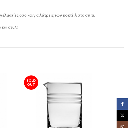
γελματίες
όσο και για
λάτρεις των κοκτέιλ
στο σπίτι.
 και στυλ!
SOLD
OUT
Face
X
Insta