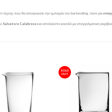
άτι τέχνης που θα απογειώσει την εμπειρία του bartending, τόσο για
επαγ
ου
Salvatore Calabrese
και απολαύστε κοκτέιλ με επαγγελματική ακρίβεια
SOLD
OUT