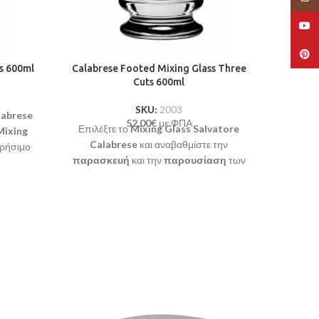
YouT
Pinte
s 600ml
Calabrese Footed Mixing Glass Three
Cal
Cuts 600ml
Το 
SKU:
2003
labrese
σχεδια
52,00
€
με ΦΠΑ
Επιλέξτε το
Mixing Glass Salvatore
Mixing
Calabrese
και αναβαθμίστε την
χρήσιμο
παρασκευή
και την
παρουσίαση
των
θήκη
κοκτέιλ σας με στυλ και ασφάλεια!
ρ,
ίξτε την
πολαύστε
 που