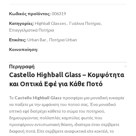
Κωδικός προϊόντος:
006319
Κατηγορίες:
Highball Glasses
,
Γυάλινα Ποτήρια
,
Επαγγελματικά Ποτήρια
Ετικέτες:
Urban Bar
,
Ποτήρια Urban
Κοινοποίηση:
Περιγραφή
Castello Highball Glass – Κομψότητα
και Οπτικά Εφέ για Κάθε Ποτό
Το
Castello Highball Glass
προσφέρει μια μοναδική ευκαιρία
να παίξετε με την εμφάνιση του ποτού σας. Ένα μοναδικό
οπτικό εφέ διατρέχει κάθετα το σώμα του ποτηριού,
δημιουργώντας πολλαπλές καμπύλες φωτός που
προσφέρουν εντυπωσιακή θέαση, ιδιαίτερα όταν σερβίρετε
διαφανή ποτά. Είτε σερβίρετε αναψυκτικά είτε κοκτέιλ, το