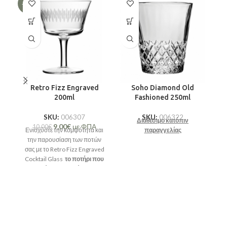
-10%
Retro Fizz Engraved
Soho Diamond Old
200ml
Fashioned 250ml
SKU:
006307
SKU:
006322
Διαθέσιμο κατόπιν
9,00
€
με ΦΠΑ
10,00
€
Ενισχύστε την κομψότητα και
παραγγελίας
D
την παρουσίαση των ποτών
σας με το Retro Fizz Engraved
Cocktail Glass
το ποτήρι που
συνδυάζει την ποιότητα του
κρυστάλλου
με ένα διακριτικό,
vintage χαραγμένο σχέδιο για
την τέλεια αίσθηση σε κάθε
ποτό.