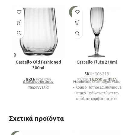
-20%
-2
Castello Old Fashioned
Castello Flute 210ml
300ml
SKU:
006318
16,00
€
με ΦΠΑ
SKU:
006320
20,00
€
Διαθέσιμο κατόπιν
Handmade Champagne Flute
παραγγελία
– Κομψό Ποτήρι Σαμπάνιας με
Οπτικό Εφέ Ανακαλύψτε την
απόλυτη κομψότητα με το
Αν
Handmade Champagne Flute,
Gl
ένα
πο
Σχετικά προϊόντα