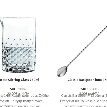
rats Stirring Glass 750ml
Classic BarSpoon inox 2
SKU:
2004
SKU:
2500
22,00
€
με ΦΠΑ
8,00
€
με ΦΠΑ
Μεγάλης Χωρητικότητας με Σχέδιο
Classic Bar Spoon – Essential T
αντιού – Χωρητικότητα 750ml
Every Bar Kit Το Classic Bar Spo
ακαλύψτε το δοχείο μεγάλης
ένα απαραίτητο εργαλείο για