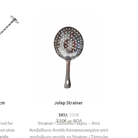
7cm
Julep Strainer
SKU:
1038
3,50
€
με ΦΠΑ
ool for
Strainer / Σέσουλα Πάγου – Από
on είναι
Ανοξείδωτο Ατσάλι Κατασκευασμένο από
 κάθε
ανοξείδωτο ατσάλι, το Strainer / Σέσουλα