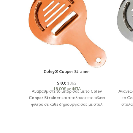
Coley® Copper Strainer
SKU:
1062
18,00
€
με ΦΠΑ
Αναβαθμίστε το μπαρ σας με το
Coley
Ανανεώσ
Copper Strainer
και απολαύστε το τέλειο
το
Co
φίλτρο σε κάθε δημιουργία σας με στυλ
στυλά
και απόδοση!