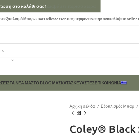
κπτωση στο καλάθι σας!
Διαβάστε περισσότερα
ε εξοπλισμό Μπαρ & Bar Delicatessen σας περιμένει να την ανακαλύψετε online 
ΣΕΙΣ
ΤΑ ΝΕΑ ΜΑΣ
ΤΟ BLOG ΜΑΣ
ΚΑΤΑΣΚΕΥΑΣΤΈΣ
ΕΠΙΚΟΙΝΩΝΊΑ
Αρχική σελίδα
Εξοπλισμός Μπαρ
Coley® Black 