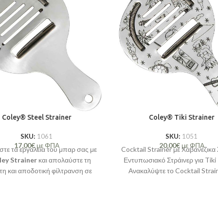
Coley® Steel Strainer
Coley® Tiki Strainer
SKU:
1061
SKU:
1051
17,00
€
με ΦΠΑ
20,00
€
με ΦΠΑ
τε τα εργαλεία του μπαρ σας με
Cocktail Strainer με Χαβανέζικα 
ley Strainer
και απολαύστε τη
Εντυπωσιακό Στράινερ για Tiki 
τη και αποδοτική φίλτρανση σε
Ανακαλύψτε το Cocktail Strain
κάθε δημιουργία!
απόλυτο εργαλείο για κά