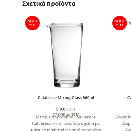
Σχετικά προϊόντα
SOLD
SOLD
OUT
OUT
Calabrese Mixing Glass 860ml
Ca
SKU:
2001
27,00
€
με ΦΠΑ
Με την υπογραφή του
Salvatore
Δοχείο 
Calabrese
και το μοναδικό
σχέδιο με
Διαμ
μύτη
, το
mixing glass
αυτό προσφέρει
Αν