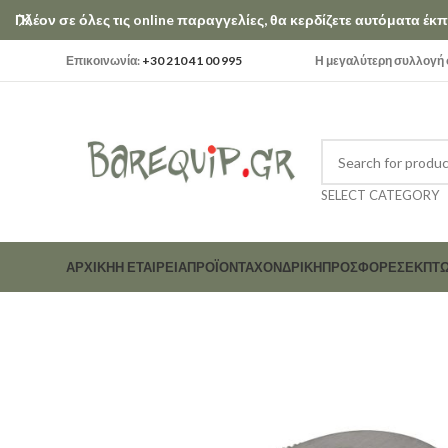
Πλέον σε όλες τις online παραγγελίες, θα κερδίζετε αυτόματα έ
Επικοινωνία:
+30 210 41 00 995
Η μεγαλύτερη συλλογή σ
SELECT CATEGORY
ΑΡΧΙΚΗ
Η ΕΤΑΙΡΕΊΑ
ΠΡΟΪΟΝΤΑ
ΧΟΝΔΡΙΚΗ
ΠΡΟΣΦΟΡΕΣ
ΕΚΠΤΏ