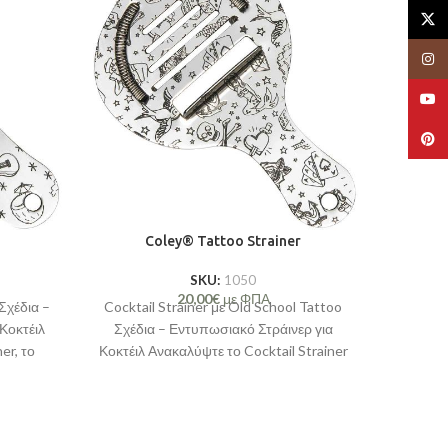
X
Insta
YouT
Pinte
Coley® Tattoo Strainer
SKU:
1050
20,00
€
με ΦΠΑ
Σχέδια –
Cocktail Strainer με Old School Tattoo
Κοκτέιλ
Σχέδια – Εντυπωσιακό Στράινερ για
er, το
Κοκτέιλ Ανακαλύψτε το Cocktail Strainer
θε
που θα προσθέσει μοναδικό