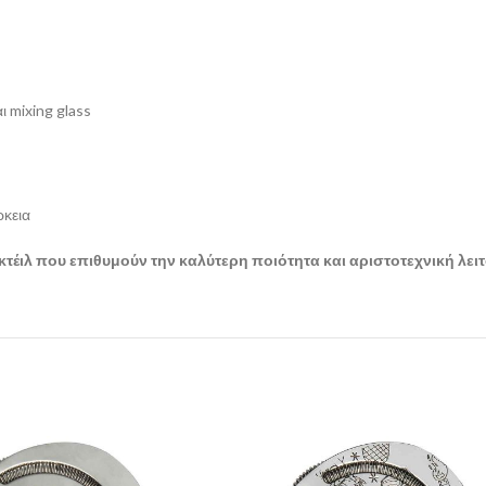
ι mixing glass
ρκεια
κτέιλ που επιθυμούν την καλύτερη ποιότητα και αριστοτεχνική λει