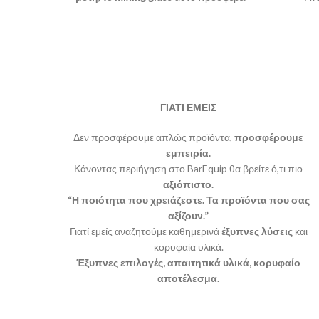
μία πολυτελή εμπειρία παρασκευής
χωρητ
ποτών, ενώ εντυπωσιάζει με την
κομψότητά
του και την
ακρίβεια
του
στη ροή των ποτών. Ιδανικό για
επαγγελματίες και λάτρεις που επιθυμούν
να απογειώσουν την τέχνη τους στο
bartending.
ΓΙΑΤΙ ΕΜΕΙΣ
Δεν προσφέρουμε απλώς προϊόντα,
προσφέρουμε
εμπειρία.
Κάνοντας περιήγηση στο BarEquip θα βρείτε ό,τι πιο
αξιόπιστο.
“Η ποιότητα που χρειάζεστε. Τα προϊόντα που σας
αξίζουν.”
Γιατί εμείς αναζητούμε καθημερινά
έξυπνες λύσεις
και
κορυφαία υλικά.
Έξυπνες επιλογές, απαιτητικά υλικά, κορυφαίο
αποτέλεσμα.