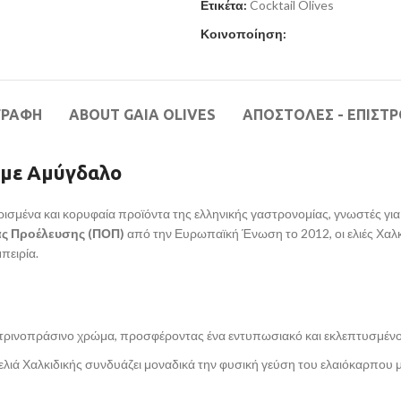
Ετικέτα:
Cocktail Olives
Κοινοποίηση:
ΓΡΑΦΉ
ABOUT GAIA OLIVES
ΑΠΟΣΤΟΛΕΣ - ΕΠΙΣΤ
ς με Αμύγδαλο
ρισμένα και κορυφαία προϊόντα της ελληνικής γαστρονομίας, γνωστές για 
ς Προέλευσης (ΠΟΠ)
από την Ευρωπαϊκή Ένωση το 2012, οι ελιές Χαλκιδ
πειρία.
ι κιτρινοπράσινο χρώμα, προσφέροντας ένα εντυπωσιακό και εκλεπτυσμέν
λιά Χαλκιδικής συνδυάζει μοναδικά την φυσική γεύση του ελαιόκαρπου 