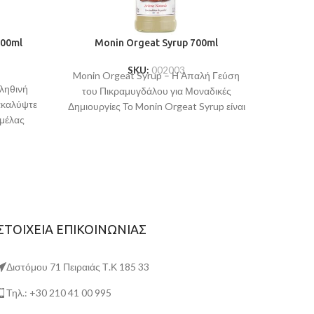
700ml
Monin Orgeat Syrup 700ml
SKU:
002003
Monin Orgeat Syrup – Η Απαλή Γεύση
ληθινή
του Πικραμυγδάλου για Μοναδικές
ακαλύψτε
Δημιουργίες Το Monin Orgeat Syrup είναι
αμέλας
η τέλεια προσθήκη
nin
ΣΤΟΙΧΕΙΑ ΕΠΙΚΟΙΝΩΝΙΑΣ
Διστόμου 71 Πειραιάς Τ.Κ 185 33
Τηλ.: +30 210 41 00 995