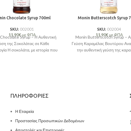
in Chocolate Syrup 700ml
Monin Butterscotch Syrup 
SKU:
002001
SKU:
002004
11,90
€
με ΦΠΑ
11,90
€
με ΦΠΑ
Chocolate Syrup – Η Αυθεντική
Monin Butterscotch Syrup – Α
ύση της Σοκολάτας σε Κάθε
Γεύση Καραμέλας Βουτύρου Αν
γία Η σοκολάτα, με ιστορία που
την αυθεντική γεύση της καρ
ξεκινά πάνω από
βουτύρου με το σιρόπι Mo
Butterscotch
ΠΛΗΡΟΦΟΡΙΕΣ
Η Εταιρεία
Προστασίας Προσωπικών Δεδομένων
Αποστολές και Επιστροφές