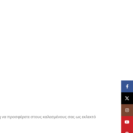
Face
X
Insta
α ή να προσφέρετε στους καλεσμένους σας ως εκλεκτό
YouT