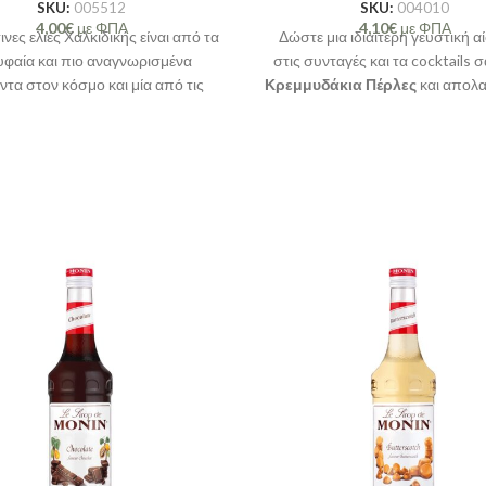
SKU:
005512
SKU:
004010
4,00
€
με ΦΠΑ
4,10
€
με ΦΠΑ
νες ελιές Χαλκιδικής είναι από τα
Δώστε μια ιδιαίτερη γευστική 
υφαία και πιο αναγνωρισμένα
στις συνταγές και τα cocktails σ
ντα στον κόσμο και μία από τις
Κρεμμυδάκια Πέρλες
και απολα
ες ποικιλίες ελιάς για γέμισμα.Οι
τραγανή,
φρέσκια γεύση
τους 
 αυτές, έχουν μέγεθος, ωοειδές,
μπουκιά! Iδανικό για
Gibson Ma
οπράσινο χρώμα, ελαφρώς όξινη
ένα Bloody Mary.
 και φρουτώδες άρωμα.
Ιδανική
ταση για Martini Cocktail.