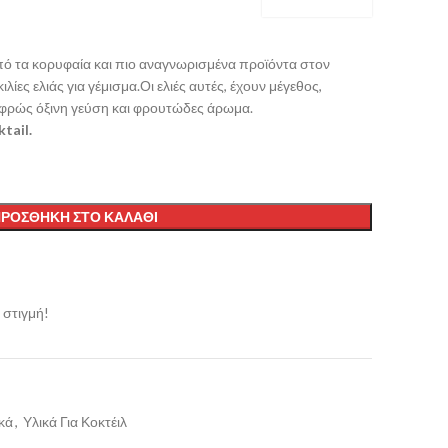
 από τα κορυφαία και πιο αναγνωρισμένα προϊόντα στον
ιλίες ελιάς για γέμισμα.Οι ελιές αυτές, έχουν μέγεθος,
αφρώς όξινη γεύση και φρουτώδες άρωμα.
tail.
ΡΟΣΘΉΚΗ ΣΤΟ ΚΑΛΆΘΙ
 στιγμή!
κά
,
Υλικά Για Κοκτέιλ