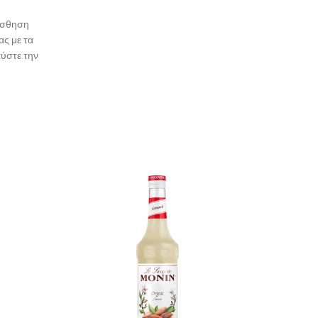
αίσθηση
ας με τα
ύστε την
σε κάθε
rtini ή