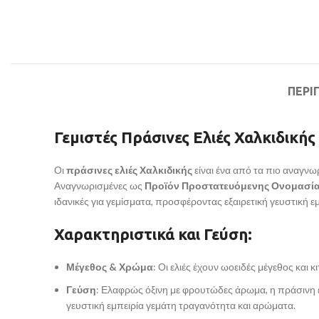
ΠΕΡΙ
Γεμιστές Πράσινες Ελιές Χαλκιδική
Οι
πράσινες ελιές Χαλκιδικής
είναι ένα από τα πιο αναγνω
Αναγνωρισμένες ως
Προϊόν Προστατευόμενης Ονομασία
ιδανικές για γεμίσματα, προσφέροντας εξαιρετική γευστική εμ
Χαρακτηριστικά και Γεύση:
Μέγεθος & Χρώμα
: Οι ελιές έχουν ωοειδές μέγεθος κα
Γεύση
: Ελαφρώς όξινη με φρουτώδες άρωμα, η πράσινη ε
γευστική εμπειρία γεμάτη τραγανότητα και αρώματα.