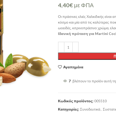
4,40
€
με ΦΠΑ
Οι πράσινες ελιές Χαλκιδικής είναι
κόσμο και μία από τις καλύτερες ποικ
ωοειδές, κιτρινοπράσινο χρώμα, ελ
Ιδανική πρόταση για Martini Cock
Π
Αγαπημένα
7
βλέπουν το προϊόν αυτή τη
Κωδικός προϊόντος:
005510
Κατηγορίες:
Συνοδευτικά
,
Συστατι