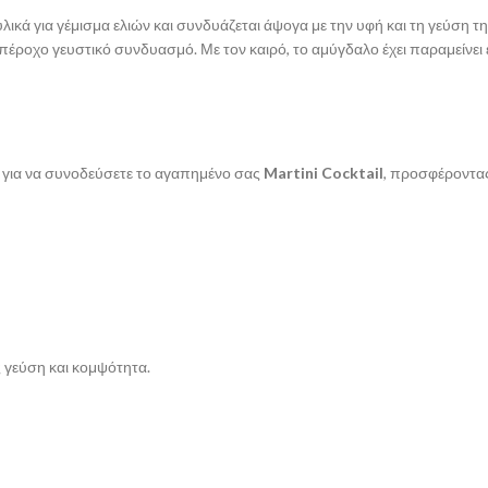
λικά για γέμισμα ελιών και συνδυάζεται άψογα με την υφή και τη γεύση 
πέροχο γευστικό συνδυασμό. Με τον καιρό, το αμύγδαλο έχει παραμείνει 
γή για να συνοδεύσετε το αγαπημένο σας
Martini Cocktail
, προσφέροντας
ς γεύση και κομψότητα.