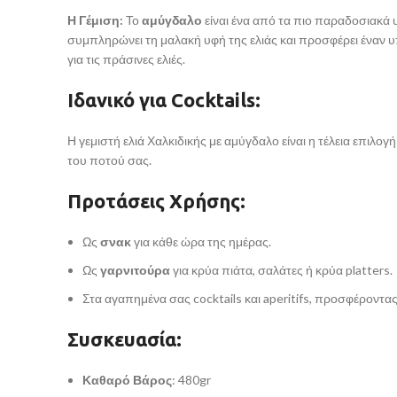
Η Γέμιση:
Το
αμύγδαλο
είναι ένα από τα πιο παραδοσιακά υ
συμπληρώνει τη μαλακή υφή της ελιάς και προσφέρει έναν υ
για τις πράσινες ελιές.
Ιδανικό για Cocktails
:
Η γεμιστή ελιά Χαλκιδικής με αμύγδαλο είναι η τέλεια επιλο
του ποτού σας.
Προτάσεις Χρήσης
:
Ως
σνακ
για κάθε ώρα της ημέρας.
Ως
γαρνιτούρα
για κρύα πιάτα, σαλάτες ή κρύα platters.
Στα αγαπημένα σας cocktails και aperitifs, προσφέροντα
Συσκευασία:
Καθαρό Βάρος
: 480gr