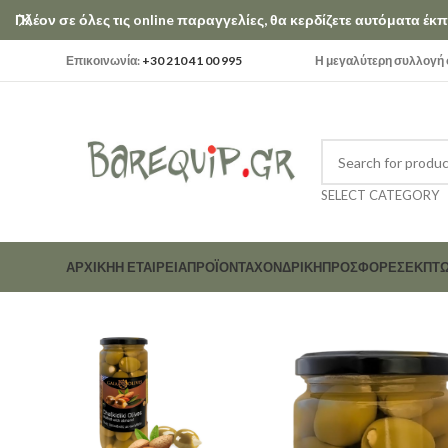
Πλέον σε όλες τις online παραγγελίες, θα κερδίζετε αυτόματα έ
Επικοινωνία:
+30 210 41 00 995
Η μεγαλύτερη συλλογή σ
SELECT CATEGORY
ΑΡΧΙΚΗ
Η ΕΤΑΙΡΕΊΑ
ΠΡΟΪΟΝΤΑ
ΧΟΝΔΡΙΚΗ
ΠΡΟΣΦΟΡΕΣ
ΕΚΠΤΏ