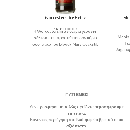
Worcestershire Heinz
Mon
SKU:
004013
Η Worcestershire είναι μια γευστική
Monin 
σάλτσα που προστίθεται σαν κύριο
Γε
συστατικό του Bloody Mary Cockatil.
Δημιουρ
ΓΙΑΤΙ ΕΜΕΙΣ
Δεν προσφέρουμε απλώς προϊόντα,
προσφέρουμε
εμπειρία.
Κάνοντας περιήγηση στο BarEquip θα βρείτε ό,τι πιο
αξιόπιστο.