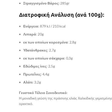
Στραγγισμένο Βάρος:
285gr
Διατροφική Ανάλυση
(ανά 100g):
Ενέργεια
: 879 kJ / 210 kcal
Λιπαρά
: 20g
εκ των οποίων κορεσμένα
: 2,8g
Υδατάνθρακες
: 2,7g
εκ των οποίων σάκχαρα
: 0,3g
Εδώδιμες ίνες
: 2,5g
Πρωτεΐνες
: 4,4g
Αλάτι
: 3,2g
Γευστικό Τέλειο Συνοδευτικό
:
Η μοναδική γεύση της πράσινης ελιάς Χαλκιδικής γεμισμένη
ορεκτικό.