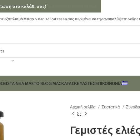
κπτωση στο καλάθι σας!
Διαβάστε περισσότερα
ε εξοπλισμό Μπαρ & Bar Delicatessen σας περιμένει να την ανακαλύψετε online 
ΣΕΙΣ
ΤΑ ΝΕΑ ΜΑΣ
ΤΟ BLOG ΜΑΣ
ΚΑΤΑΣΚΕΥΑΣΤΈΣ
ΕΠΙΚΟΙΝΩΝΊΑ
Αρχική σελίδα
Συστατικά
Συνοδε
Γεμιστές ελιέ