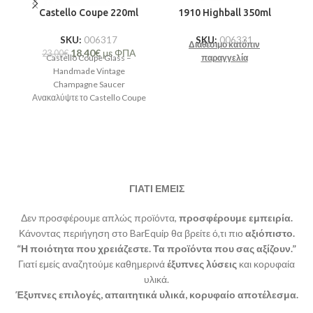
Castello Coupe 220ml
1910 Highball 350ml
SKU:
006317
SKU:
006331
Διαθέσιμο κατόπιν
18,40
€
με ΦΠΑ
23,00
€
Castello Coupe Glass –
παραγγελία
Handmade Vintage
Champagne Saucer
Ανακαλύψτε το Castello Coupe
Glass, ένα χειροποίητο ποτήρι
που αναβιώνει την κομψότητα
ΓΙΑΤΙ ΕΜΕΙΣ
Δεν προσφέρουμε απλώς προϊόντα,
προσφέρουμε εμπειρία.
Κάνοντας περιήγηση στο BarEquip θα βρείτε ό,τι πιο
αξιόπιστο.
“Η ποιότητα που χρειάζεστε. Τα προϊόντα που σας αξίζουν.”
Γιατί εμείς αναζητούμε καθημερινά
έξυπνες λύσεις
και κορυφαία
υλικά.
Έξυπνες επιλογές, απαιτητικά υλικά, κορυφαίο αποτέλεσμα.