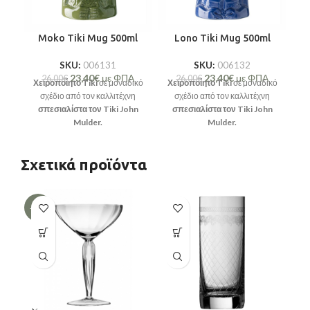
Moko Tiki Mug 500ml
Lono Tiki Mug 500ml
SKU:
006131
SKU:
006132
23,40
€
με ΦΠΑ
23,40
€
με ΦΠΑ
26,00
€
26,00
€
Χειροποίητο Tiki
σε μοναδικό
Χειροποίητο Tiki
σε μοναδικό
σχέδιο από τον καλλιτέχνη
σχέδιο από τον καλλιτέχνη
σπεσιαλίστα τον Tiki John
σπεσιαλίστα τον Tiki John
Mulder.
Mulder.
Σχετικά προϊόντα
-20%