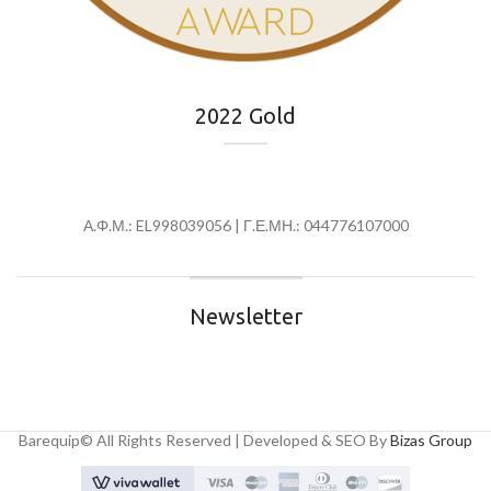
2022 Gold
Α.Φ.Μ.: EL998039056 | Γ.Ε.ΜΗ.: 044776107000
Newsletter
Barequip© All Rights Reserved | Developed & SEO By
Bizas Group