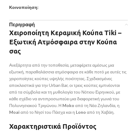
Κοινοποίηση:
Περιγραφή
Χειροποίητη Κεραμική Κούπα Tiki –
Εξωτική Ατμόσφαιρα στην Κούπα
σας
Ανεξάρτητα από την τοποθεσία, μεταφέρετε αμέσως μια
εξωτική, παραθαλάσσια ατμόσφαιρα σε κάθε ποτό με αυτές τις
χειροποίητες κούπες υψηλής ποιότητας. Σχεδιασμένες
αποκλειστικά για την Urban Bar, οι τρεις κούπες εμπνέονται
από τα σύμβολα και τη μυθολογία του Νότιου Ειρηνικού, με
κάθε σχέδιο να αντιπροσωπεύει μια διαφορετική γωνιά του
Πολυνησιακού Τριγώνου. Η
Moko
από τη Νέα Ζηλανδία, η
Moai
από το Νησί του Πάσχα και η
Lono
από τη Χαβάη.
Χαρακτηριστικά Προϊόντος