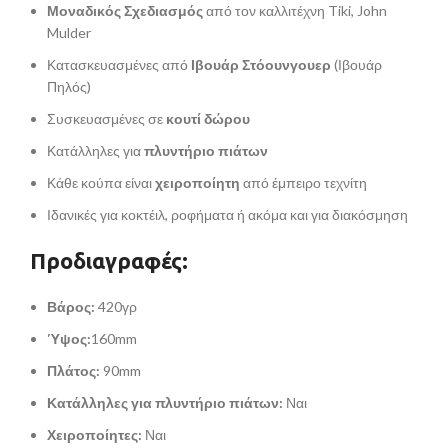
Μοναδικός Σχεδιασμός
από τον καλλιτέχνη Tiki, John
Mulder
Κατασκευασμένες από
Ιβουάρ Στόουνγουερ
(Ιβουάρ
Πηλός)
Συσκευασμένες σε
κουτί δώρου
Κατάλληλες για
πλυντήριο πιάτων
Κάθε κούπα είναι
χειροποίητη
από έμπειρο τεχνίτη
Ιδανικές για κοκτέιλ, ροφήματα ή ακόμα και για διακόσμηση
Προδιαγραφές:
Βάρος:
420γρ
Ύψος:
160mm
Πλάτος:
90mm
Κατάλληλες για πλυντήριο πιάτων:
Ναι
Χειροποίητες:
Ναι