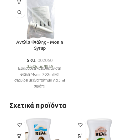
Αντλία Φιάλης – Monin
Syrup
SKU:
002060
3,50
€
με ΦΠΑ
Εφαρμόζει κατευθείαν στη
φιάλη Monin 700 ml και
σερβίρει με ένα πάτημα για 5ml
σιρόπι.
Σχετικά προϊόντα
SO
O