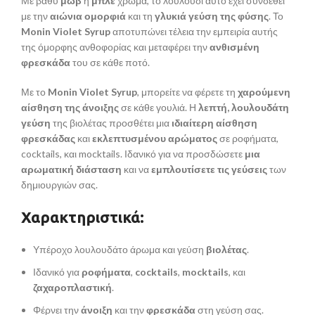
Με βαθύ
μωβ
ή
μπλε
χρώμα, το λουλούδι αυτό έχει συνδεθεί
με την
αιώνια ομορφιά
και τη
γλυκιά γεύση της φύσης
. Το
Monin Violet Syrup
αποτυπώνει τέλεια την εμπειρία αυτής
της όμορφης ανθοφορίας και μεταφέρει την
ανθισμένη
φρεσκάδα
του σε κάθε ποτό.
Με το
Monin Violet Syrup
, μπορείτε να φέρετε τη
χαρούμενη
αίσθηση της άνοιξης
σε κάθε γουλιά. Η
λεπτή, λουλουδάτη
γεύση
της βιολέτας προσθέτει μια
ιδιαίτερη αίσθηση
φρεσκάδας
και
εκλεπτυσμένου αρώματος
σε ροφήματα,
cocktails, και mocktails. Ιδανικό για να προσδώσετε
μια
αρωματική διάσταση
και να
εμπλουτίσετε τις γεύσεις
των
δημιουργιών σας.
Χαρακτηριστικά:
Υπέροχο λουλουδάτο άρωμα και γεύση
βιολέτας
.
Ιδανικό για
ροφήματα
,
cocktails
,
mocktails
, και
ζαχαροπλαστική
.
Φέρνει την
άνοιξη
και την
φρεσκάδα
στη γεύση σας.