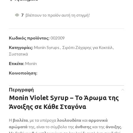
7
βλέπουν το προϊόν αυτή τη στιγμή!
Κωδικός προϊόντος:
002009
Κατηγορίες:
Monin Syrups
,
Σιρόπι Ζάχαρης για Κοκτέιλ
,
Συστατικά
Ετικέτα:
Monin
Κοινοποίηση:
Περιγραφή
Monin Violet Syrup – Το Άρωμα της
Άνοιξης σε Κάθε Σταγόνα
Η
βιολέτα
, με τα υπέροχα
λουλουδάτα
και
αρμονικά
αρώματά
της, είναι το σύμβολο της
άνθισης
και της
άνοιξης
.