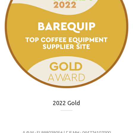
2022 Gold
Α.Φ.Μ.: EL998039056 | Γ.Ε.ΜΗ.: 044776107000