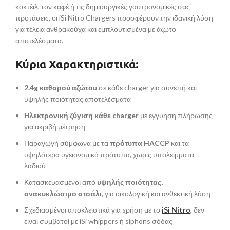
κοκτέιλ, τον καφέ ή τις δημιουργικές γαστρονομικές σας
προτάσεις, οι iSi Nitro Chargers προσφέρουν την ιδανική λύση
για τέλεια ανθρακούχα και εμπλουτισμένα με άζωτο
αποτελέσματα.
Κύρια Χαρακτηριστικά:
2.4g καθαρού αζώτου
σε κάθε charger για συνεπή και
υψηλής ποιότητας αποτελέσματα
Ηλεκτρονική ζύγιση κάθε charger
με εγγύηση πλήρωσης
για ακριβή μέτρηση
Παραγωγή σύμφωνα με τα
πρότυπα HACCP
και τα
υψηλότερα υγειονομικά πρότυπα, χωρίς υπολείμματα
λαδιού
Κατασκευασμένοι από
υψηλής ποιότητας,
ανακυκλώσιμο ατσάλι
, για οικολογική και ανθεκτική λύση
Σχεδιασμένοι αποκλειστικά για χρήση με το
iSi Nitro
,
δεν
είναι συμβατοί με iSi whippers ή siphons σόδας