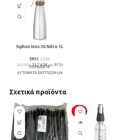
Siphon inox ISI Nitro 1L
SKU:
5306
217,62
€
με ΦΠΑ
241,80
€
ΚΕΡΔΙΖΕΤΕ
ΑΥΤΟΜΑΤΑ
ΕΚΠΤΩΣΗ
12€
Σχετικά προϊόντα
SOLD
-1
OUT
SO
O