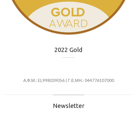
2022 Gold
Α.Φ.Μ.: EL998039056 | Γ.Ε.ΜΗ.: 044776107000
Newsletter