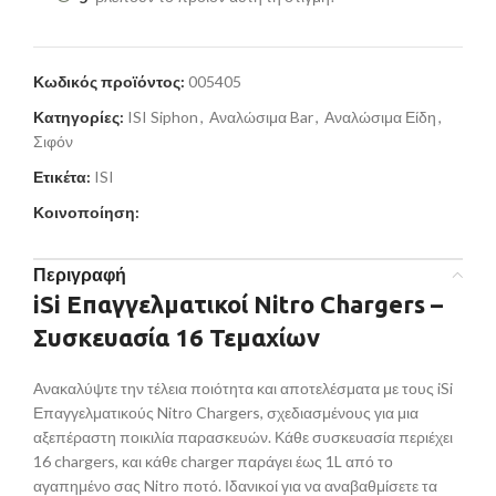
Κωδικός προϊόντος:
005405
Κατηγορίες:
ISI Siphon
,
Αναλώσιμα Bar
,
Αναλώσιμα Είδη
,
Σιφόν
Ετικέτα:
ISI
Κοινοποίηση:
Περιγραφή
iSi Επαγγελματικοί Nitro Chargers –
Συσκευασία 16 Τεμαχίων
Ανακαλύψτε την τέλεια ποιότητα και αποτελέσματα με τους iSi
Επαγγελματικούς Nitro Chargers, σχεδιασμένους για μια
αξεπέραστη ποικιλία παρασκευών. Κάθε συσκευασία περιέχει
16 chargers, και κάθε charger παράγει έως 1L από το
αγαπημένο σας Nitro ποτό. Ιδανικοί για να αναβαθμίσετε τα