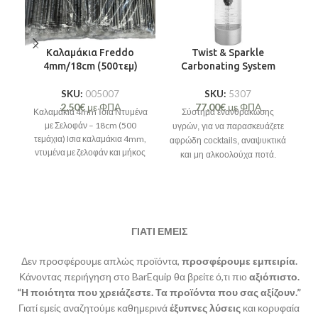
Καλαμάκια Freddo
Twist & Sparkle
S
4mm/18cm (500τεμ)
Carbonating System
SKU:
005007
SKU:
5307
1
2,50
€
με ΦΠΑ
77,00
€
με ΦΠΑ
Καλαμάκια 4mm Ίσια Ντυμένα
Σύστημα ενανθράκωσης
με Σελοφάν – 18cm (500
υγρών, για να παρασκευάζετε
τεμάχια) Iσια καλαμάκια 4mm,
αφρώδη cocktails, αναψυκτικά
ντυμένα με ζελοφάν και μήκος
και μη αλκοολούχα ποτά.
18cm, σε μαύρο χρώμα,
ΓΙΑΤΙ ΕΜΕΙΣ
Δεν προσφέρουμε απλώς προϊόντα,
προσφέρουμε εμπειρία.
Κάνοντας περιήγηση στο BarEquip θα βρείτε ό,τι πιο
αξιόπιστο.
“Η ποιότητα που χρειάζεστε. Τα προϊόντα που σας αξίζουν.”
Γιατί εμείς αναζητούμε καθημερινά
έξυπνες λύσεις
και κορυφαία