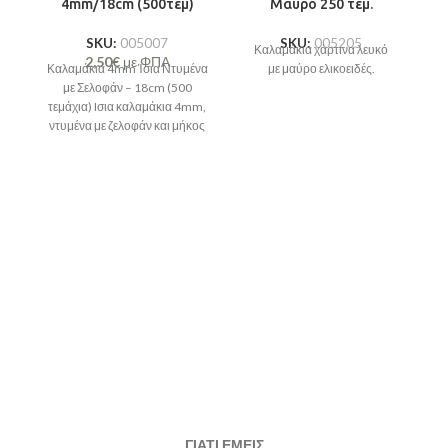
4mm/18cm (500τεμ)
Μαύρο 250 τεμ.
SKU:
005007
SKU:
005205
Καλαμάκια χάρτινα λευκό
2,50
€
με ΦΠΑ
Καλαμάκια 4mm Ίσια Ντυμένα
με μαύρο ελικοειδές.
με Σελοφάν – 18cm (500
τεμάχια) Iσια καλαμάκια 4mm,
ντυμένα με ζελοφάν και μήκος
18cm, σε μαύρο χρώμα,
ΓΙΑΤΙ ΕΜΕΙΣ