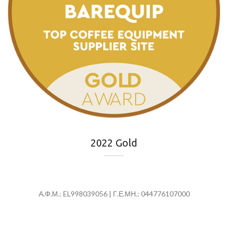
2022 Gold
Α.Φ.Μ.: EL998039056 | Γ.Ε.ΜΗ.: 044776107000