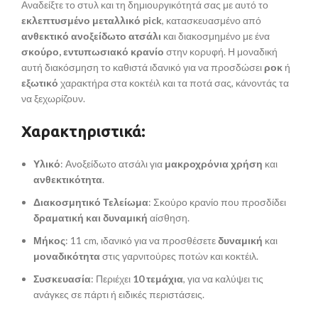
Αναδείξτε το στυλ και τη δημιουργικότητά σας με αυτό το
εκλεπτυσμένο μεταλλικό pick
, κατασκευασμένο από
ανθεκτικό ανοξείδωτο ατσάλι
και διακοσμημένο με ένα
σκούρο, εντυπωσιακό κρανίο
στην κορυφή. Η μοναδική
αυτή διακόσμηση το καθιστά ιδανικό για να προσδώσει
ροκ
ή
εξωτικό
χαρακτήρα στα κοκτέιλ και τα ποτά σας, κάνοντάς τα
να ξεχωρίζουν.
Χαρακτηριστικά:
Υλικό
: Ανοξείδωτο ατσάλι για
μακροχρόνια χρήση
και
ανθεκτικότητα
.
Διακοσμητικό Τελείωμα
: Σκούρο κρανίο που προσδίδει
δραματική και δυναμική
αίσθηση.
Μήκος
: 11 cm, ιδανικό για να προσθέσετε
δυναμική
και
μοναδικότητα
στις γαρνιτούρες ποτών και κοκτέιλ.
Συσκευασία
: Περιέχει
10 τεμάχια
, για να καλύψει τις
ανάγκες σε πάρτι ή ειδικές περιστάσεις.