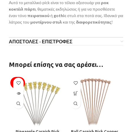
Αυτό το μεταλλικό pick είναι το τέλειο αξεσουάρ για
ροκ
κοκτέιλ πάρτι
, θεματικές εκδηλώσεις ή για να προσθέσετε
έναν τόνο
πειρατικού
ή
gothic
στυλ στα ποτά σας. Ιδανικό για
λάτρεις του
μοντέρνου στυλ
και της
διαφορετικότητας
!
ΑΠΟΣΤΟΛΕΣ - ΕΠΙΣΤΡΟΦΕΣ
Μπορεί επίσης να σας αρέσει…
SOLD
OUT
Pineapple Garnish Pick
Ball Garnish Pick Copper