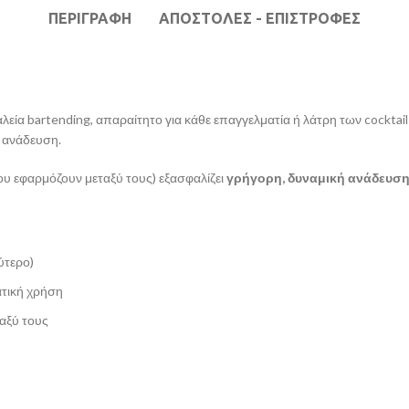
ΠΕΡΙΓΡΑΦΉ
ΑΠΟΣΤΟΛΕΣ - ΕΠΙΣΤΡΟΦΕΣ
αλεία bartending, απαραίτητο για κάθε επαγγελματία ή λάτρη των cockt
ν ανάδευση.
ου εφαρμόζουν μεταξύ τους) εξασφαλίζει
γρήγορη, δυναμική ανάδευσ
ύτερο)
ατική χρήση
ταξύ τους