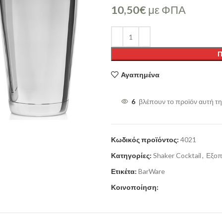
10,50
€
με ΦΠΑ
Π
Αγαπημένα
6
βλέπουν το προϊόν αυτή τη
Κωδικός προϊόντος:
4021
Κατηγορίες:
Shaker Cocktail
,
Εξοπ
Ετικέτα:
BarWare
Κοινοποίηση: