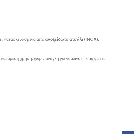
ails. Κατασκευασμένο από
ανοξείδωτο ατσάλι (INOX)
,
η
και άμεση χρήση, χωρίς ανάγκη για γυάλινο mixing glass.