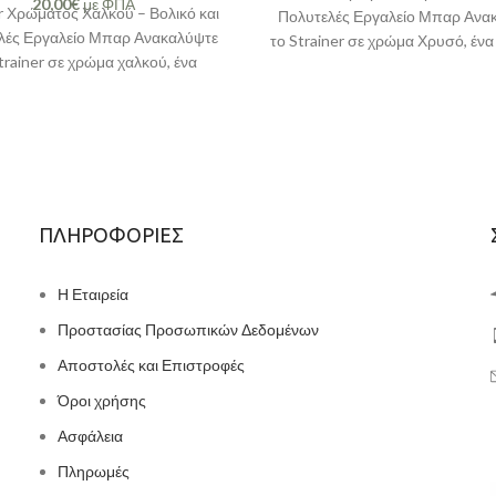
20,00
€
με ΦΠΑ
r Χρώματος Χαλκού – Βολικό και
Πολυτελές Εργαλείο Μπαρ Ανα
λές Εργαλείο Μπαρ Ανακαλύψτε
το Strainer σε χρώμα Χρυσό, ένα
trainer σε χρώμα χαλκού, ένα
που συνδυάζει εξαιρετικ
λείο που συνδυάζει εξαιρετική
ΠΛΗΡΟΦΟΡΙΕΣ
Η Εταιρεία
Προστασίας Προσωπικών Δεδομένων
Αποστολές και Επιστροφές
Όροι χρήσης
Ασφάλεια
Πληρωμές