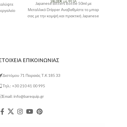
24,00
€
με ΦΠΑ
Japanese Bitters Bottle 50ml με
καλύψτε
Μεταλλικό Dripper Αναβαθμίστε το μπαρ
 εργαλείο
σας με την κομψή και πρακτική Japanese
ή
Bitters Bottle. Σχεδιασμένη
ΣΤΟΙΧΕΙΑ ΕΠΙΚΟΙΝΩΝΙΑΣ
Διστόμου 71 Πειραιάς Τ.Κ 185 33
Τηλ.: +30 210 41 00 995
Email: info@barequip.gr