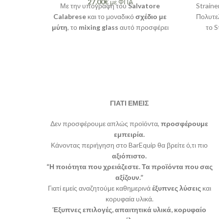
27,00
€
με ΦΠΑ
Με την υπογραφή του
Salvatore
Straine
Calabrese
και το μοναδικό
σχέδιο με
Πολυτε
μύτη
, το
mixing glass
αυτό προσφέρει
το S
μία πολυτελή εμπειρία παρασκευής
εργα
ποτών, ενώ εντυπωσιάζει με την
κομψότητά
του και την
ακρίβεια
του
στη ροή των ποτών. Ιδανικό για
επαγγελματίες και λάτρεις που επιθυμούν
να απογειώσουν την τέχνη τους στο
bartending.
ΓΙΑΤΙ ΕΜΕΙΣ
Δεν προσφέρουμε απλώς προϊόντα,
προσφέρουμε
εμπειρία.
Κάνοντας περιήγηση στο BarEquip θα βρείτε ό,τι πιο
αξιόπιστο.
“Η ποιότητα που χρειάζεστε. Τα προϊόντα που σας
αξίζουν.”
Γιατί εμείς αναζητούμε καθημερινά
έξυπνες λύσεις
και
κορυφαία υλικά.
Έξυπνες επιλογές, απαιτητικά υλικά, κορυφαίο