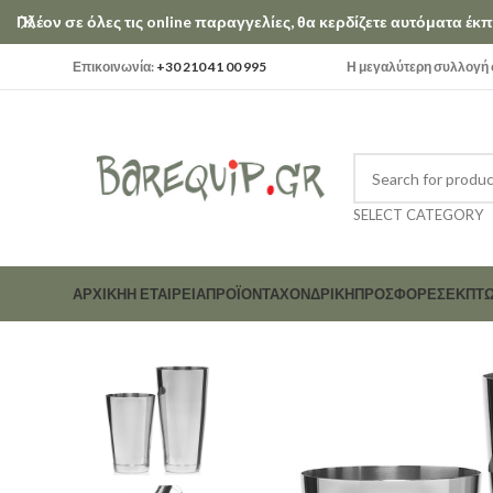
Πλέον σε όλες τις online παραγγελίες, θα κερδίζετε αυτόματα έ
Επικοινωνία:
+30 210 41 00 995
Η μεγαλύτερη συλλογή σ
SELECT CATEGORY
ΑΡΧΙΚΗ
Η ΕΤΑΙΡΕΊΑ
ΠΡΟΪΟΝΤΑ
ΧΟΝΔΡΙΚΗ
ΠΡΟΣΦΟΡΕΣ
ΕΚΠΤΏ