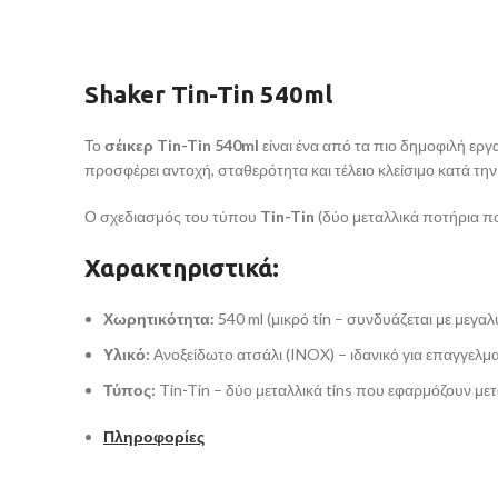
Shaker
Tin-Tin 540ml
Το
σέικερ Tin-Tin 540ml
είναι ένα από τα πιο δημοφιλή εργ
προσφέρει αντοχή, σταθερότητα και τέλειο κλείσιμο κατά τη
Ο σχεδιασμός του τύπου
Tin-Tin
(δύο μεταλλικά ποτήρια π
Χαρακτηριστικά:
Χωρητικότητα:
540 ml (μικρό tin – συνδυάζεται με μεγαλ
Υλικό:
Ανοξείδωτο ατσάλι (INOX) – ιδανικό για επαγγελμ
Τύπος:
Tin-Tin – δύο μεταλλικά tins που εφαρμόζουν με
Πληροφορίες