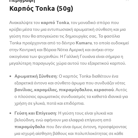
Καρπός Tonka (50g)
Ανακαλύψτε τον
καρπό Tonka
, τον μοναδικό σπόρο που
κρύβει μέσα του μια εντυπωσιακή αρωματική σύνθεση και μια
γεύση που θα απογειώσει τις δημιουργίες σας. Τα φασόλια
Tonka προέρχονται από το δέντρο
Kumaru
, το οποίο ευδοκιμεί
στην Κεντρική και Βόρεια Νότια Αμερική και ανήκει στην
οικογένεια των ψυχανθών. Η Γαλλική Γουιάνα είναι σήμερα η
μεγαλύτερη παραγωγός χώρα αυτού του εξαιρετικού καρπού.
Αρωματική Σύνθεση
: Ο καρπός Tonka διαθέτουν ένα
εξαιρετικά έντονο και σύνθετο άρωμα που συνδυάζει νότες
βανίλιας, καραμέλας, πικραμύγδαλου, κερασιού
. Αυτός
ο πλούσιος αρωματικός συνδυασμός τα καθιστά ιδανικά για
χρήση σε γλυκά, ποτά και επιδόρπια.
Γεύση και Επίγευση
: Η γεύση τους είναι γλυκιά και
βελούδινη, ενώ αφήνουν μια ελαφριά επίγευση από
πικραμύγδαλο
που δεν είναι όμως έντονη, προσφέροντας
μια ισχυρή αίσθηση βάθους και πολυπλοκότητας σε κάθε