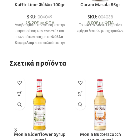
Kaffir Lime Φύλλα 100gr
Garam Masala 85gr
T
SKU:
004049
SKU:
004038
19,20
€
με ΦΠΑ
8,00
€
με ΦΠΑ
Αναβαθμίστε την γεύση και την
Το Garam Masala σημαίνει
σ
παρουσίαση των cocktails και
«μίγμα ζεστών μπαχαρικών».
των πιάτων σας με τα
Φύλλα
Καφίρ Λάιμ
και απολαύστε την
μοναδική φρεσκάδα και
αρώματα του λάιμ!
Σχετικά προϊόντα
Monin Elderflower Syrup
Monin Butterscotch