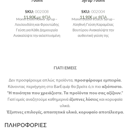
700ml
Syrup 700ml
SKU:
002008
SKU:
002004
11,90
€
με ΦΠΑ
11,90
€
με ΦΠΑ
Monin Elderflower Syrup –
Monin Butterscotch Syrup –
M
Λουλουδάτη και Φρουτώδης
Αληθινή Γεύση Καραμέλας
Γλ
Γεύση για Κάθε Δημιουργία
Βουτύρου Ανακαλύψτε την
γι
Ανακαλύψτε την εκλεπτυσμένη
αυθεντική γεύση της
S
γεύση του elderflower με το
καραμέλας βουτύρου με το
σιρόπι
σιρόπι Monin Butterscotch
ΓΙΑΤΙ ΕΜΕΙΣ
Δεν προσφέρουμε απλώς προϊόντα,
προσφέρουμε εμπειρία.
Κάνοντας περιήγηση στο BarEquip θα βρείτε ό,τι πιο
αξιόπιστο.
“Η ποιότητα που χρειάζεστε. Τα προϊόντα που σας αξίζουν.”
Γιατί εμείς αναζητούμε καθημερινά
έξυπνες λύσεις
και κορυφαία
υλικά.
Έξυπνες επιλογές, απαιτητικά υλικά, κορυφαίο αποτέλεσμα.
ΠΛΗΡΟΦΟΡΙΕΣ