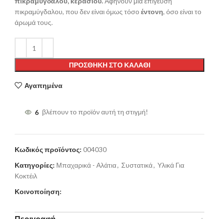
πικραμύγδαλου, κερασιού.
Αφήνουν μία επίγευση
πικραμύγδαλου, που δεν είναι όμως τόσο
έντονη
, όσο είναι το
άρωμά τους.
ΠΡΟΣΘΉΚΗ ΣΤΟ ΚΑΛΆΘΙ
Αγαπημένα
6
βλέπουν το προϊόν αυτή τη στιγμή!
Κωδικός προϊόντος:
004030
Κατηγορίες:
Μπαχαρικά - Αλάτια
,
Συστατικά
,
Υλικά Για
Κοκτέιλ
Κοινοποίηση:
Περιγραφή