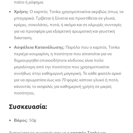
πιάτο ή ρόφημα.
Χρήση
: Ο καρπός Tonka χρησιμοποιείται ακριβώς όπως τα
μπαχαρικά. Τρίβεται ή ξύνεται και προστίθεται σε γλυκά,
κρέμες, σοκολάτες, ποτά, ή ακόμα και σε αλμυρές συνταγές
για να προσφέρει μια εξαιρετική αρωματική και γευστική
διάσταση.
Ασφάλεια Κατανάλωσης
: Παρόλο που ο καρπός Tonka
περιέχει κουμαρίνη, η ποσότητα που απαιτείται για να
δημιουργηθεί οποιοσδήποτε κίνδυνος είναι πολύ
μεγαλύτερη από την ποσότητα που χρησιμοποιείται
συνήθως στην καθημερινή μαγειρική. Το κάθε φασόλι αρκεί
για να αρωματίσει έως και 70 φορές κάποιο γλυκό ή ποτό,
κάνοντάς το ασφαλές για καθημερινή χρήση σε μικρές
ποσότητες.
Συσκευασία:
Βάρος
: 50g
Ανανεώστε τις συνταγές σας με ο
καρπός Tonka
και