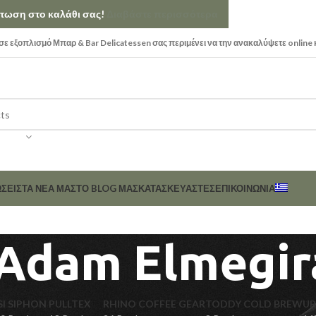
κπτωση στο καλάθι σας!
Διαβάστε περισσότερα
ε εξοπλισμό Μπαρ & Bar Delicatessen σας περιμένει να την ανακαλύψετε online 
ΣΕΙΣ
ΤΑ ΝΕΑ ΜΑΣ
ΤΟ BLOG ΜΑΣ
ΚΑΤΑΣΚΕΥΑΣΤΈΣ
ΕΠΙΚΟΙΝΩΝΊΑ
 Adam Elmegir
SI SIPHON
PULLTEX
RHINO COFFEE GEAR
TODDY COLD BREW
UR