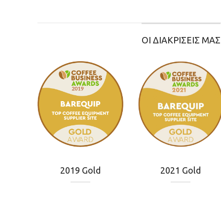
ΟΙ ΔΙΑΚΡΙΣΕΙΣ ΜΑΣ
2019 Gold
2021 Gold
Α.Φ.Μ.: EL998039056 | Γ.Ε.ΜΗ.: 04