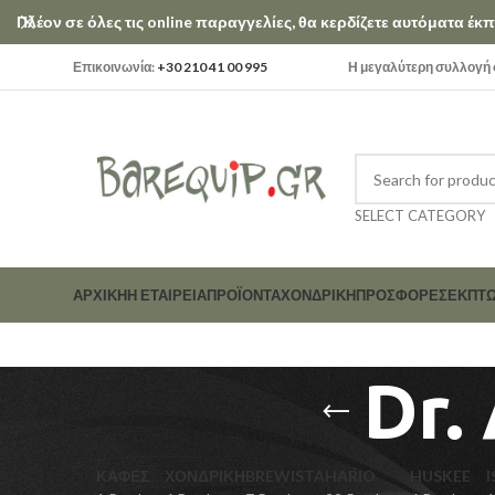
Πλέον σε όλες τις online παραγγελίες, θα κερδίζετε αυτόματα έ
Επικοινωνία:
+30 210 41 00 995
Η μεγαλύτερη συλλογή σ
SELECT CATEGORY
ΑΡΧΙΚΗ
Η ΕΤΑΙΡΕΊΑ
ΠΡΟΪΟΝΤΑ
ΧΟΝΔΡΙΚΗ
ΠΡΟΣΦΟΡΕΣ
ΕΚΠΤΏ
Dr.
ΚΑΦΕΣ
ΧΟΝΔΡΙΚΗ
BREWISTA
HARIO
HUSKEE
I