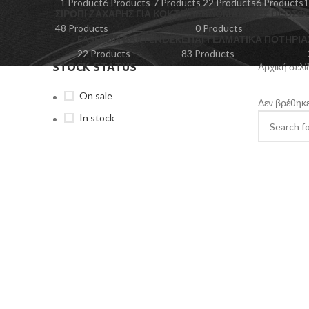
1 Product
6 Products
7 Products
22 Products
6 Products
1
ΣΙΡΌΠΙ ΖΆΧΑΡΗΣ ΓΙΑ ΚΟΚΤΈΙΛ
ΕΒΔΟΜΑΔΙΑΙΕΣ ΠΡΟΣΦ
48 Products
0 Products
FASHION BARTENDER
ΕΠΑΓΓΕΛΜΑΤΙΚΆ ΠΟΤΉΡΙΑ
22 Products
83 Products
STOCK STATUS
Αρχική σελ
On sale
Δεν βρέθηκε
In stock