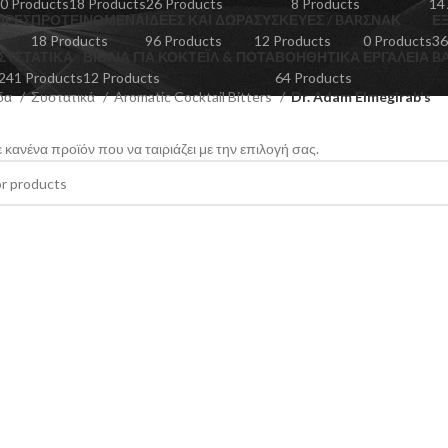
0 Products
18 Products
26 Products
8 Products
14
ΟΡΕΣ
ΠΡΟΤΕΙΝΟΜΕΝΑ
ΙΔΈΕΣ ΚΑΙ ΔΏΡΑ
ΣΥΣΚΕΥΈΣ / BAR
ΣΝΑΚ
Ε
18 Products
96 Products
12 Products
0 Products
36
ΣΥΣΤΑΤΙΚΆ
ΒΙΒΛΊΑ ΓΙΑ ΚΟΚΤΈΙΛ & ΠΟΤΆ
ΒΟΗΘΗΤΙΚΆ ΕΡΓΑΛΕΊΑ 
241 Products
12 Products
64 Products
ίδα
Συστατικά
Aromatic Cocktail Bitters
Dr. Adam Elmegirab's
 κανένα προϊόν που να ταιριάζει με την επιλογή σας.