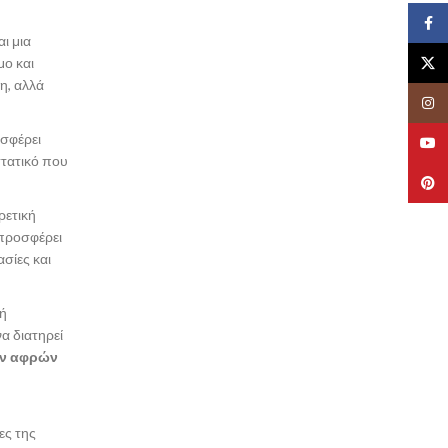
Face
ι μια
X
μο και
η, αλλά
Insta
οσφέρει
YouT
στατικό που
Pinte
ρετική
 προσφέρει
σίες και
κή
να διατηρεί
ν αφρών
ες της