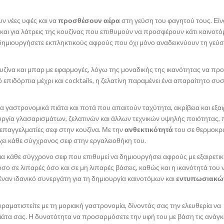
υν νέες υφές και να
προσθέσουν αέρα
στη γεύση του φαγητού τους. Είνα
 και για λάτρεις της κουζίνας που επιθυμούν να προσφέρουν κάτι καινοτό
δημιουργήσετε εκπληκτικούς αφρούς που όχι μόνο αναδεικνύουν τη γεύσ
υζίνα και μπαρ με εφαρμογές, λόγω της μοναδικής της ικανότητας να πρ
επιδόρπια μέχρι και cocktails, η ζελατίνη παραμένει ένα απαραίτητο συ
 γαστρονομικά πιάτα και ποτά που απαιτούν ταχύτητα, ακρίβεια και εξαι
ουργία γλασαρισμάτων, ζελατινών και άλλων τεχνικών υψηλής ποιότητας,
ι επαγγελματίες σεφ στην κουζίνα. Με την
ανθεκτικότητά
του σε θερμοκρα
 έχει κάθε σύγχρονος σεφ στην εργαλειοθήκη του.
ια κάθε σύγχρονο σεφ που επιθυμεί να δημιουργήσει αφρούς με εξαιρετι
όσο σε λιπαρές όσο και σε μη λιπαρές βάσεις, καθώς και η ικανότητά του 
έναν ιδανικό συνεργάτη για τη δημιουργία καινοτόμων και
εντυπωσιακώ
ιραματιστείτε με τη μοριακή γαστρονομία, δίνοντάς σας την ελευθερία να
 πιάτα σας. Η δυνατότητα να προσαρμόσετε την υφή του με βάση τις ανάγκ