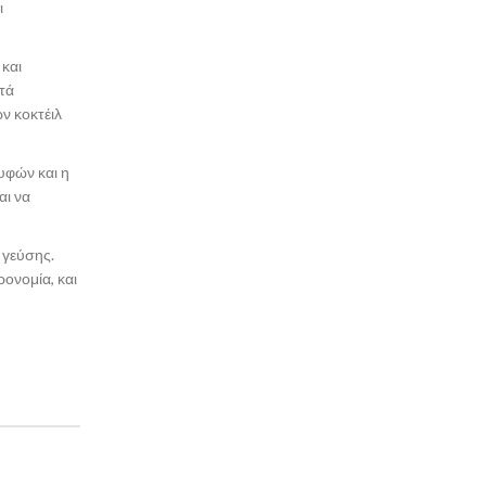
ι
 και
τά
ν κοκτέιλ
υφών και η
αι να
 γεύσης.
ονομία, και