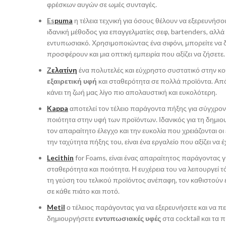
φρέσκων αυγών σε ωμές συνταγές.
Es
puma
η τέλεια τεχνική για όσους θέλουν να εξερευνήσο
ιδανική μέθοδος για επαγγελματίες σεφ, bartenders, αλλά
εντυπωσιακό. Χρησιμοποιώντας ένα σιφόνι, μπορείτε να 
προσφέρουν και μια οπτική εμπειρία που αξίζει να ζήσετε.
Ζ
ελατίνη
ένα πολυτελές και εύχρηστο συστατικό στην κο
εξαιρετική υφή
και σταθερότητα σε πολλά προϊόντα. Από 
κάνει τη ζωή μας λίγο πιο απολαυστική και ευκολότερη.
Kappa
αποτελεί τον τέλειο παράγοντα πήξης για σύγχρονα
ποιότητα στην υφή των προϊόντων. Ιδανικός για τη δημι
τον απαραίτητο έλεγχο και την ευκολία που χρειάζονται ο
την ταχύτητα πήξης του, είναι ένα εργαλείο που αξίζει να
Lecithin
for Foams, είναι ένας απαραίτητος παράγοντας γ
σταθερότητα και ποιότητα. Η ευχέρεια του να λειτουργεί τ
τη γεύση του τελικού προϊόντος ανέπαφη, τον καθιστούν 
σε κάθε πιάτο και ποτό.
Metil
ο τέλειος παράγοντας για να εξερευνήσετε και να πε
δημιουργήσετε
εντυπωσιακές υφές
στα cocktail και τα