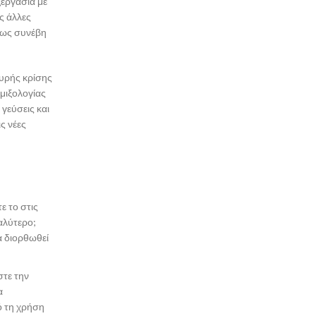
ξεργασία με
ς άλλες
πως συνέβη
χυρής κρίσης
 μιξολογίας
γεύσεις και
ς νέες
ε το στις
αλύτερο;
α διορθωθεί
στε την
α
ό τη χρήση