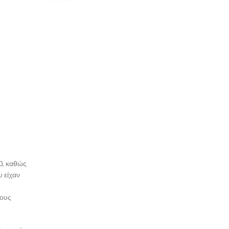
10, καθώς
 είχαν
πους