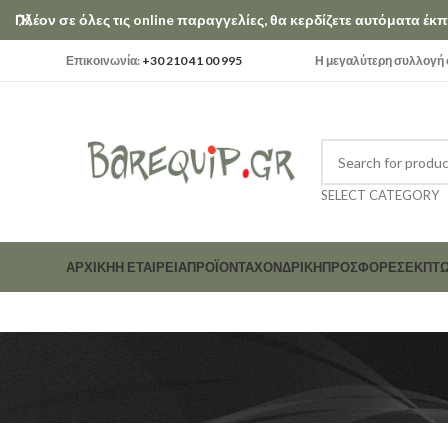
Πλέον σε όλες τις online παραγγελίες, θα κερδίζετε αυτόματα έ
Επικοινωνία:
+30 210 41 00 995
Η μεγαλύτερη συλλογή σ
SELECT CATEGORY
ΑΡΧΙΚΗ
Η ΕΤΑΙΡΕΊΑ
ΠΡΟΪΟΝΤΑ
ΧΟΝΔΡΙΚΗ
ΠΡΟΣΦΟΡΕΣ
ΕΚΠΤΏ