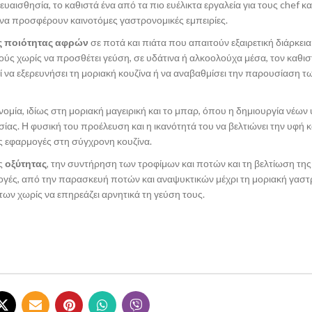
υαισθησία, το καθιστά ένα από τα πιο ευέλικτα εργαλεία για τους chef κα
ι να προσφέρουν καινοτόμες γαστρονομικές εμπειρίες.
 ποιότητας αφρών
σε ποτά και πιάτα που απαιτούν εξαιρετική διάρκεια
ούς χωρίς να προσθέτει γεύση, σε υδάτινα ή αλκοολούχα μέσα, τον καθισ
 να εξερευνήσει τη μοριακή κουζίνα ή να αναβαθμίσει την παρουσίαση τω
μία, ιδίως στη μοριακή μαγειρική και το μπαρ, όπου η δημιουργία νέων 
ίας. Η φυσική του προέλευση και η ικανότητά του να βελτιώνει την υφή κ
ς εφαρμογές στη σύγχρονη κουζίνα.
ης
οξύτητας
, την συντήρηση των τροφίμων και ποτών και τη βελτίωση της
γές, από την παρασκευή ποτών και αναψυκτικών μέχρι τη μοριακή γαστρ
των χωρίς να επηρεάζει αρνητικά τη γεύση τους.