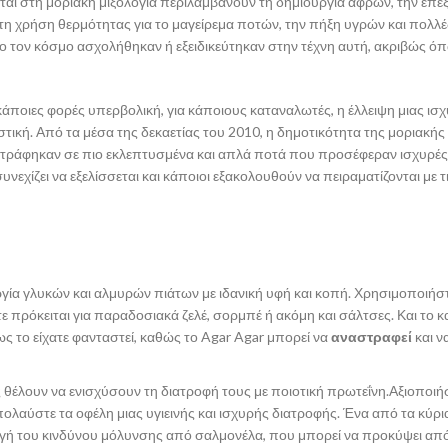
ται στη μοριακή μιξολογία περιλαμβάνουν τη δημιουργία αφρών, την επε
τη χρήση θερμότητας για το μαγείρεμα ποτών, την πήξη υγρών και πολλέ
λο τον κόσμο ασχολήθηκαν ή εξειδικεύτηκαν στην τέχνη αυτή, ακριβώς ό
 κάποιες φορές υπερβολική, για κάποιους καταναλωτές, η έλλειψη μιας ισ
τική. Από τα μέσα της δεκαετίας του 2010, η δημοτικότητα της μοριακής
 στράφηκαν σε πιο εκλεπτυσμένα και απλά ποτά που προσέφεραν ισχυρές 
εχίζει να εξελίσσεται και κάποιοι εξακολουθούν να πειραματίζονται με τι
υργία γλυκών και αλμυρών πιάτων με ιδανική υφή και κοπή. Χρησιμοποιήστ
ε πρόκειται για παραδοσιακά ζελέ, σορμπέ ή ακόμη και σάλτσες. Και το κ
πως το είχατε φανταστεί, καθώς το Agar Agar μπορεί να
αναστραφεί
και ν
ς θέλουν να ενισχύσουν τη διατροφή τους με ποιοτική πρωτεΐνη.Αξιοποιή
απολαύστε τα οφέλη μιας υγιεινής και ισχυρής διατροφής. Ένα από τα κύρι
υγή του κινδύνου μόλυνσης από σαλμονέλα, που μπορεί να προκύψει απ