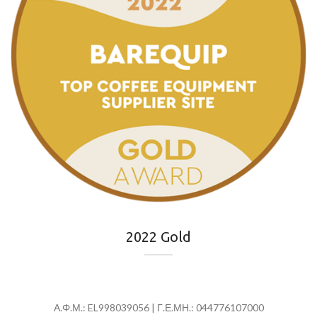
2022 Gold
Α.Φ.Μ.: EL998039056 | Γ.Ε.ΜΗ.: 044776107000