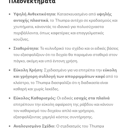
Πλεονεκτήματα
Υψηλή Ανθεκτικότητα:
Κατασκευασμένο από
υψηλής
αντοχής πλαστικά
, το Thumpa αντέχει σε κραδασμούς και
χτυπήματα, κάνοντάς το ιδανικό για πολυσύχναστα
περιβάλλοντα, όπως καφετέριες και επαγγελματικές
κουζίνες.
Σταθερότητα:
Το κυλινδρικό του σχέδιο και οι ειδικές βάσεις
του εξασφαλίζουν ότι το δοχείο θα παραμένει σταθερό στον
πάγκο, ακόμη και υπό έντονη χρήση.
Εύκολη Χρήση:
Σχεδιασμένο για να επιτρέπει την
εύκολη
και γρήγορη συλλογή των απορριμμάτων καφέ
από το
κλείστρο, το Thumpa διασφαλίζει ότι η διαδικασία είναι
καθαρή και χωρίς λεκέδες.
Εύκολος Καθαρισμός:
Οι ειδικές
εσοχές στα πλαϊνά
επιτρέπουν την εύκολη αφαίρεση της ράβδου και κάνουν
τον καθαρισμό του δοχείου απλό και γρήγορο,
εξασφαλίζοντας χαμηλό κόστος συντήρησης.
Αναλογισμένο Σχέδιο:
Ο σχεδιασμός του Thumpa