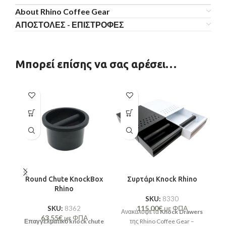
About Rhino Coffee Gear
ΑΠΟΣΤΟΛΕΣ - ΕΠΙΣΤΡΟΦΕΣ
Μπορεί επίσης να σας αρέσει…
Round Chute KnockBox
Συρτάρι Knock Rhino
Rhino
SKU:
8330
115,00
€
με ΦΠΑ
SKU:
8362
Ανακάλυψε τα
Knock Drawers
63,55
€
με ΦΠΑ
Επαγγελματικό knock chute
της Rhino Coffee Gear –