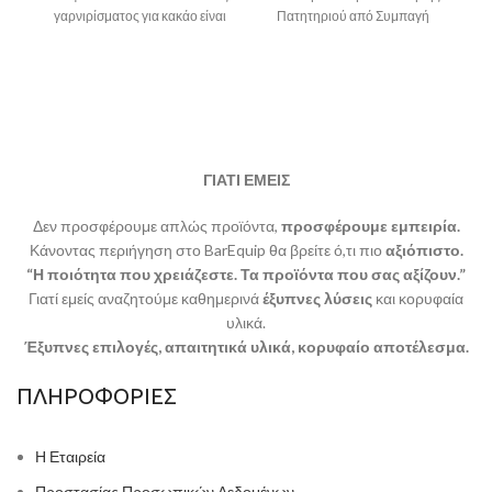
γαρνιρίσματος για κακάο είναι
Πατητηριού από Συμπαγή
κατασκευασμένο από
Σιλικόνη σε μαύρο χρώμα
Κα
χρωμιωμένο και
συνδυάζει μοντέρνα εμφάνιση
και
ΓΙΑΤΙ ΕΜΕΙΣ
Δεν προσφέρουμε απλώς προϊόντα,
προσφέρουμε εμπειρία.
Κάνοντας περιήγηση στο BarEquip θα βρείτε ό,τι πιο
αξιόπιστο.
“Η ποιότητα που χρειάζεστε. Τα προϊόντα που σας αξίζουν.”
Γιατί εμείς αναζητούμε καθημερινά
έξυπνες λύσεις
και κορυφαία
υλικά.
Έξυπνες επιλογές, απαιτητικά υλικά, κορυφαίο αποτέλεσμα.
ΠΛΗΡΟΦΟΡΙΕΣ
Η Εταιρεία
Προστασίας Προσωπικών Δεδομένων