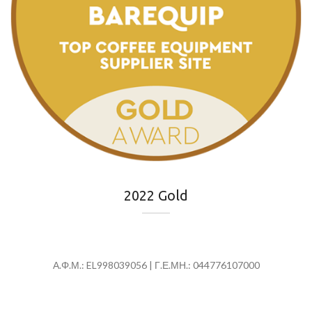
2022 Gold
Α.Φ.Μ.: EL998039056 | Γ.Ε.ΜΗ.: 044776107000