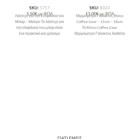
SKU:
5717
SKU:
8323
5,50
€
με ΦΠΑ
11,00
€
με ΦΠΑ
Λάστιχο για την Επιφάνεια του
Θερμόμετρο Γάλακτος Rhino
Μπαρ – Μαύρο Το λάστιχο για
Coffee Gear – 13cm – 18cm
την επιφάνεια του μπαρ είναι
Το Rhino Coffee Gear
Σι
ένα πρακτικό και χρήσιμο
Θερμόμετρο Γάλακτος διαθέτει
ευανάγνωστη ένδειξη για
γρήγορες
συ
ΓΙΑΤΙ ΕΜΕΙΣ