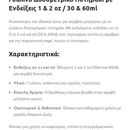
Ενδείξεις 1 & 2 oz / 30 & 60ml
Ανακαλύψτε την ιδανική λύση για ακριβείς μετρήσεις με το
γυάλινο δοσομετρικό ποτηράκι. Με ευδιάκριτες ενδείξεις σε oz
(1 & 2 oz) και ml (30 & 60ml), σας προσφέρει απόλυτη ακρίβεια
για την παρασκευή καφέ, ποτών ή συνταγών.
Χαρακτηριστικά:
Ενδείξεις σε oz και ml
: Μέτρηση 1 και 2 oz (30ml και 60ml),
για ακριβή δοσολογία.
Υλικό
: Γυάλινο, ανθεκτικό και υψηλής ποιότητας.
Εύκολη Χρήση
: Η ξεκάθαρη κλίμακα βοηθά στην ακριβή
μέτρηση υγρών.
Οικονομικό & Ανθεκτικό
: Ιδανικό για καθημερινή χρήση με
μεγάλη διάρκεια ζωής.
Ιδανικό για χρήση σε καφετέριες, σπίτια ή επαγγελματικούς