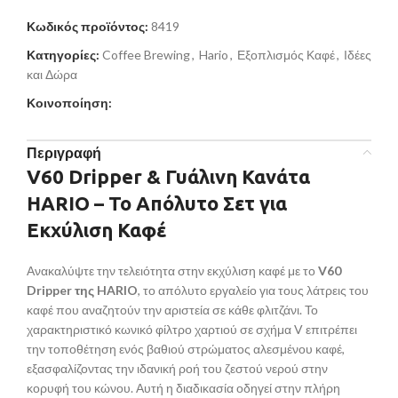
Κωδικός προϊόντος:
8419
Κατηγορίες:
Coffee Brewing
,
Hario
,
Εξοπλισμός Καφέ
,
Ιδέες
και Δώρα
Κοινοποίηση:
Περιγραφή
V60 Dripper & Γυάλινη Κανάτα
HARIO – Το Απόλυτο Σετ για
Εκχύλιση Καφέ
Ανακαλύψτε την τελειότητα στην εκχύλιση καφέ με το
V60
Dripper της HARIO
, το απόλυτο εργαλείο για τους λάτρεις του
καφέ που αναζητούν την αριστεία σε κάθε φλιτζάνι. Το
χαρακτηριστικό κωνικό φίλτρο χαρτιού σε σχήμα V επιτρέπει
την τοποθέτηση ενός βαθιού στρώματος αλεσμένου καφέ,
εξασφαλίζοντας την ιδανική ροή του ζεστού νερού στην
κορυφή του κώνου. Αυτή η διαδικασία οδηγεί στην πλήρη