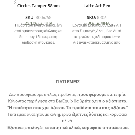
Circles Tamper 58mm
Latte Art Pen
SKU:
8006/58
SKU:
8306
23,10
€
με ΦΠΑ
5,80
€
με ΦΠΑ
Η βάση του είναι σχεδιασμένη
Εργαλείο Σχεδιασμού Latte Art
από ομόκεντρους κύκλους και
από Συμπαγές Αλουμίνιο Αυτό
δημιουργεί διαφορετική
το εργαλείο σχεδιασμού Latte
Σι
διαβροχή στον καφέ.
Art είναι κατασκευασμένο από
συμπαγές αλουμίνιο και
διαθέτει
συ
ΓΙΑΤΙ ΕΜΕΙΣ
Δεν προσφέρουμε απλώς προϊόντα,
προσφέρουμε εμπειρία.
Κάνοντας περιήγηση στο BarEquip θα βρείτε ό,τι πιο
αξιόπιστο.
“Η ποιότητα που χρειάζεστε. Τα προϊόντα που σας αξίζουν.”
Γιατί εμείς αναζητούμε καθημερινά
έξυπνες λύσεις
και κορυφαία
υλικά.
Έξυπνες επιλογές, απαιτητικά υλικά, κορυφαίο αποτέλεσμα.