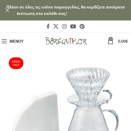
Πλέον σε όλες τις online παραγγελίες, θα κερδίζετε αυτόματα
έκπτωση στο καλάθι σας!
Διαβάστε περισσότερα
0
ΜΕΝΟΎ
0,00
€
SOLD
OUT