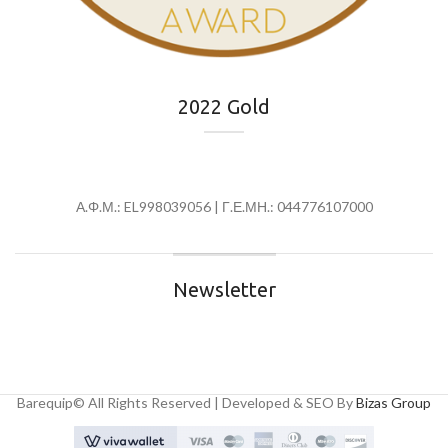
2022 Gold
Α.Φ.Μ.: EL998039056 | Γ.Ε.ΜΗ.: 044776107000
Newsletter
Barequip© All Rights Reserved | Developed & SEO By
Bizas Group