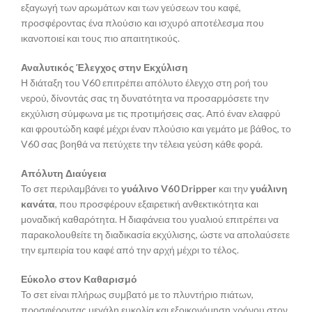
εξαγωγή των αρωμάτων και των γεύσεων του καφέ,
προσφέροντας ένα πλούσιο και ισχυρό αποτέλεσμα που
ικανοποιεί και τους πιο απαιτητικούς.
Αναλυτικός Έλεγχος στην Εκχύλιση
Η διάταξη του V60 επιτρέπει απόλυτο έλεγχο στη ροή του
νερού, δίνοντάς σας τη δυνατότητα να προσαρμόσετε την
εκχύλιση σύμφωνα με τις προτιμήσεις σας. Από έναν ελαφρύ
και φρουτώδη καφέ μέχρι έναν πλούσιο και γεμάτο με βάθος, το
V60 σας βοηθά να πετύχετε την τέλεια γεύση κάθε φορά.
Απόλυτη Διαύγεια
Το σετ περιλαμβάνει το
γυάλινο V60 Dripper
και την
γυάλινη
κανάτα
, που προσφέρουν εξαιρετική ανθεκτικότητα και
μοναδική καθαρότητα. Η διαφάνεια του γυαλιού επιτρέπει να
παρακολουθείτε τη διαδικασία εκχύλισης, ώστε να απολαύσετε
την εμπειρία του καφέ από την αρχή μέχρι το τέλος.
Εύκολο στον Καθαρισμό
Το σετ είναι πλήρως συμβατό με το πλυντήριο πιάτων,
προσφέροντας μεγάλη ευκολία και εξοικονόμηση χρόνου στον