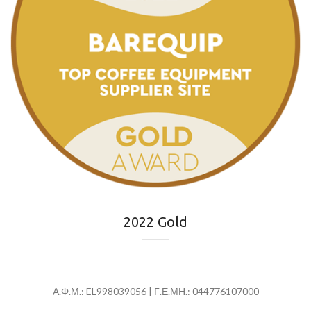
2022 Gold
Α.Φ.Μ.: EL998039056 | Γ.Ε.ΜΗ.: 044776107000