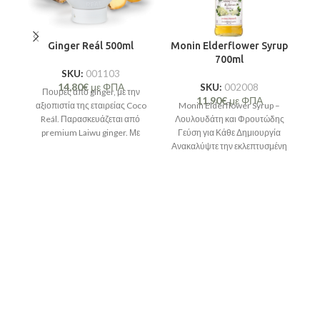
Ginger Reál 500ml
Monin Elderflower Syrup
700ml
SKU:
001103
14,80
€
με ΦΠΑ
SKU:
002008
Πουρές από ginger, με την
11,90
€
με ΦΠΑ
αξιοπιστία της εταιρείας Coco
Monin Elderflower Syrup –
Reál. Παρασκευάζεται από
Λουλουδάτη και Φρουτώδης
premium Laiwu ginger. Με
Γεύση για Κάθε Δημιουργία
100% ζάχαρη από
Ανακαλύψτε την εκλεπτυσμένη
ζαχαροκάλαμο και πολύ υψηλή
γεύση του elderflower με το
συγκέντρωση φρούτου,
σιρόπι
αποτελεί ένα προϊόν μεγάλης
γευστικής έντασης.