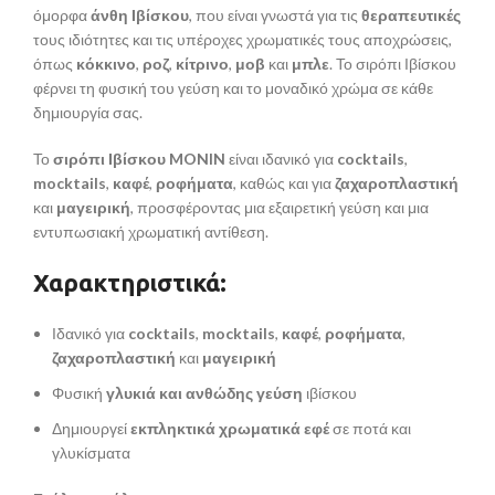
όμορφα
άνθη Ιβίσκου
, που είναι γνωστά για τις
θεραπευτικές
τους ιδιότητες και τις υπέροχες χρωματικές τους αποχρώσεις,
όπως
κόκκινο
,
ροζ
,
κίτρινο
,
μοβ
και
μπλε
. Το σιρόπι Ιβίσκου
φέρνει τη φυσική του γεύση και το μοναδικό χρώμα σε κάθε
δημιουργία σας.
Το
σιρόπι Ιβίσκου MONIN
είναι ιδανικό για
cocktails
,
mocktails
,
καφέ
,
ροφήματα
, καθώς και για
ζαχαροπλαστική
και
μαγειρική
, προσφέροντας μια εξαιρετική γεύση και μια
εντυπωσιακή χρωματική αντίθεση.
Χαρακτηριστικά:
Ιδανικό για
cocktails
,
mocktails
,
καφέ
,
ροφήματα
,
ζαχαροπλαστική
και
μαγειρική
Φυσική
γλυκιά και ανθώδης γεύση
ιβίσκου
Δημιουργεί
εκπληκτικά χρωματικά εφέ
σε ποτά και
γλυκίσματα