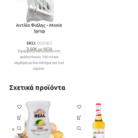
Αντλία Φιάλης – Monin
Syrup
SKU:
002060
3,50
€
με ΦΠΑ
Εφαρμόζει κατευθείαν στη
φιάλη Monin 700 ml και
σερβίρει με ένα πάτημα για 5ml
σιρόπι.
Σχετικά προϊόντα