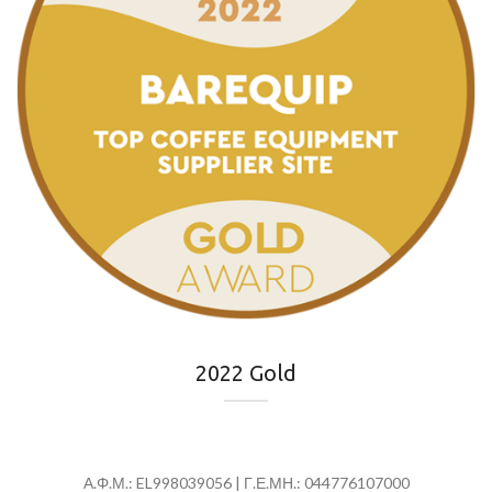
2022 Gold
Α.Φ.Μ.: EL998039056 | Γ.Ε.ΜΗ.: 044776107000