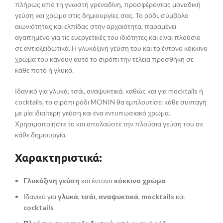
πλήρως από τη γνωστή γρεναδίνη, προσφέροντας μοναδική
γεύση και χρώμα στις δημιουργίες σας. Το ρόδι, σύμβολο
αιωνιότητας και ελπίδας στην αρχαιότητα, παραμένει
αγαπημένο για τις ευεργετικές του ιδιότητες και είναι πλούσιο
σε αντιοξειδωτικά. Η γλυκόξινη γεύση του και το έντονο κόκκινο
χρώμα του κάνουν αυτό το σιρόπι την τέλεια προσθήκη σε
κάθε ποτό ή γλυκό.
Ιδανικό για γλυκά, τσάι, αναψυκτικά, καθώς και για mocktails ή
cocktails, το σιρόπι ρόδι MONIN θα εμπλουτίσει κάθε συνταγή
με μία ιδιαίτερη γεύση και ένα εντυπωσιακό χρώμα.
Χρησιμοποιήστε το και απολαύστε την πλούσια γεύση του σε
κάθε δημιουργία.
Χαρακτηριστικά:
Γλυκόξινη γεύση
και έντονο
κόκκινο χρώμα
Ιδανικό για
γλυκά
,
τσάι
,
αναψυκτικά
,
mocktails
και
cocktails