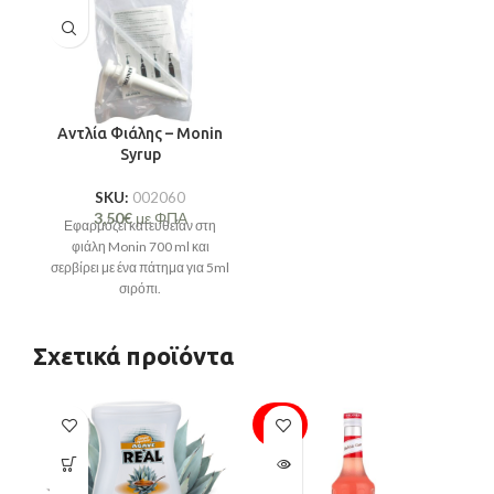
Αντλία Φιάλης – Monin
Syrup
SKU:
002060
3,50
€
με ΦΠΑ
Εφαρμόζει κατευθείαν στη
φιάλη Monin 700 ml και
σερβίρει με ένα πάτημα για 5ml
σιρόπι.
Σχετικά προϊόντα
SOLD
OUT