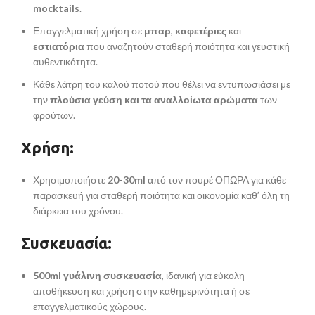
mocktails
.
Επαγγελματική χρήση σε
μπαρ
,
καφετέριες
και
εστιατόρια
που αναζητούν σταθερή ποιότητα και γευστική
αυθεντικότητα.
Κάθε λάτρη του καλού ποτού που θέλει να εντυπωσιάσει με
την
πλούσια γεύση και τα αναλλοίωτα αρώματα
των
φρούτων.
Χρήση:
Χρησιμοποιήστε
20-30ml
από τον πουρέ ΟΠΩΡΑ για κάθε
παρασκευή για σταθερή ποιότητα και οικονομία καθ’ όλη τη
διάρκεια του χρόνου.
Συσκευασία:
500ml γυάλινη συσκευασία
, ιδανική για εύκολη
αποθήκευση και χρήση στην καθημερινότητα ή σε
επαγγελματικούς χώρους.