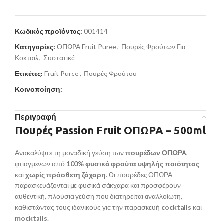
Κωδικός προϊόντος:
001414
Κατηγορίες:
ΟΠΩΡΑ Fruit Puree
,
Πουρές Φρούτων Για
Κοκταιλ
,
Συστατικά
Ετικέτες:
Fruit Puree
,
Πουρές Φρούτου
Κοινοποίηση:
Περιγραφή
Πουρές Passion Fruit ΟΠΩΡΑ – 500ml
Ανακαλύψτε τη μοναδική γεύση των
πουρέδων ΟΠΩΡΑ
,
φτιαγμένων από
100% φυσικά φρούτα υψηλής ποιότητας
και
χωρίς πρόσθετη ζάχαρη
. Οι πουρέδες ΟΠΩΡΑ
παρασκευάζονται με φυσικά σάκχαρα και προσφέρουν
αυθεντική, πλούσια γεύση που διατηρείται αναλλοίωτη,
καθιστώντας τους ιδανικούς για την παρασκευή
cocktails
και
mocktails
.