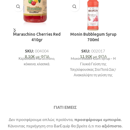
Maraschino Cherries Red
Monin Bubblegum Syrup
410gr
700ml
SKU:
004004
SKU:
002017
8,10
€
με ΦΠΑ
11,90
€
με ΦΠΑ
Κερασάκια Maraschino,
Monin Bubble Gum Syrup – Η
κόκκινα, κλασικά.
Γλυκιά Γεύση της
Τσιχλόφουσκας Στα Ποτά Σας!
Π
Ανακαλύψτε τη γεύση της
υπ
τσιχλόφουσκας και αφήστε
σι
ΓΙΑΤΙ ΕΜΕΙΣ
Δεν προσφέρουμε απλώς προϊόντα,
προσφέρουμε εμπειρία.
Κάνοντας περιήγηση στο BarEquip θα βρείτε ό,τι πιο
αξιόπιστο.