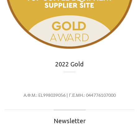
2022 Gold
Α.Φ.Μ.: EL998039056 | Γ.Ε.ΜΗ.: 044776107000
Newsletter