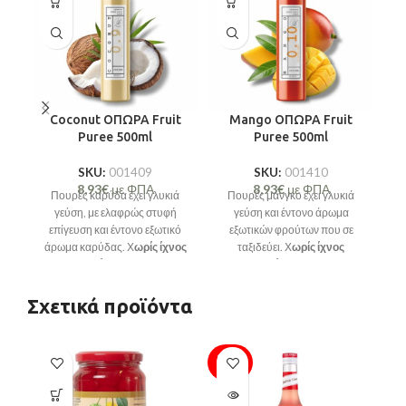
Coconut ΟΠΩΡΑ Fruit
Mango ΟΠΩΡΑ Fruit
Puree 500ml
Puree 500ml
SKU:
001409
SKU:
001410
8,93
€
με ΦΠΑ
8,93
€
με ΦΠΑ
Πουρές καρύδα έχει γλυκιά
Πουρές μάνγκο έχει γλυκιά
Π
γεύση, με ελαφρώς στυφή
γεύση και έντονο άρωμα
χ
επίγευση και έντονο εξωτικό
εξωτικών φρούτων που σε
άρωμα καρύδας. Χ
ωρίς ίχνος
ταξιδεύει. Χ
ωρίς ίχνος
ζάχαρης
.
ζάχαρης
.
Σχετικά προϊόντα
SOLD
OUT