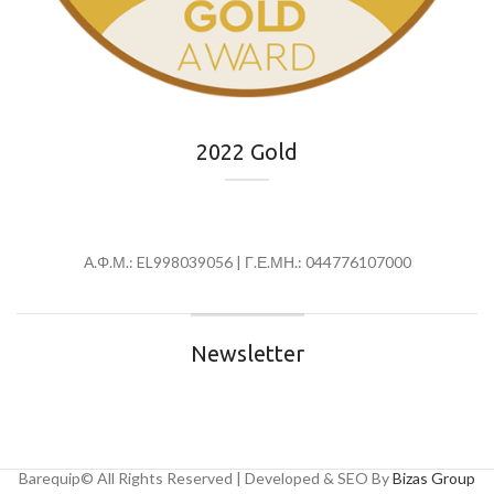
2022 Gold
Α.Φ.Μ.: EL998039056 | Γ.Ε.ΜΗ.: 044776107000
Newsletter
Barequip© All Rights Reserved | Developed & SEO By
Bizas Group