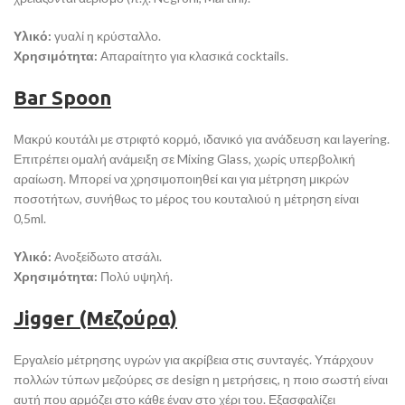
Υλικό:
γυαλί η κρύσταλλο.
Χρησιμότητα:
Απαραίτητο για κλασικά cocktails.
Bar Spoon
Μακρύ κουτάλι με στριφτό κορμό, ιδανικό για ανάδευση και layering.
Επιτρέπει ομαλή ανάμειξη σε Mixing Glass, χωρίς υπερβολική
αραίωση. Μπορεί να χρησιμοποιηθεί και για μέτρηση μικρών
ποσοτήτων, συνήθως το μέρος του κουταλιού η μέτρηση είναι
0,5ml.
Υλικό:
Ανοξείδωτο ατσάλι.
Χρησιμότητα:
Πολύ υψηλή.
Jigger (Μεζούρα)
Εργαλείο μέτρησης υγρών για ακρίβεια στις συνταγές. Υπάρχουν
πολλών τύπων μεζούρες σε design η μετρήσεις, η ποιο σωστή είναι
αυτή που αρμόζει στο κάθε έναν στο χέρι του. Εξασφαλίζει