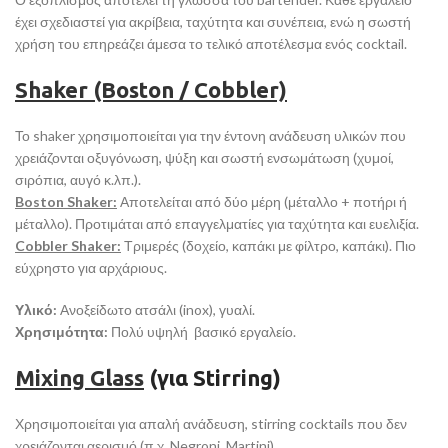
έχει σχεδιαστεί για ακρίβεια, ταχύτητα και συνέπεια, ενώ η σωστή
χρήση του επηρεάζει άμεσα το τελικό αποτέλεσμα ενός cocktail.
Shaker (Boston / Cobbler)
Το shaker χρησιμοποιείται για την έντονη ανάδευση υλικών που
χρειάζονται οξυγόνωση, ψύξη και σωστή ενσωμάτωση (χυμοί,
σιρόπια, αυγό κ.λπ.).
Boston Shaker:
Αποτελείται από δύο μέρη (μέταλλο + ποτήρι ή
μέταλλο). Προτιμάται από επαγγελματίες για ταχύτητα και ευελιξία.
Cobbler Shaker:
Τριμερές (δοχείο, καπάκι με φίλτρο, καπάκι). Πιο
εύχρηστο για αρχάριους.
Υλικό:
Ανοξείδωτο ατσάλι (inox), γυαλί.
Χρησιμότητα:
Πολύ υψηλή βασικό εργαλείο.
Mixing Glass
(για
S
tirring)
Χρησιμοποιείται για απαλή ανάδευση, stirring cocktails που δεν
χρειάζονται αερισμό (π.χ. Negroni, Martini).