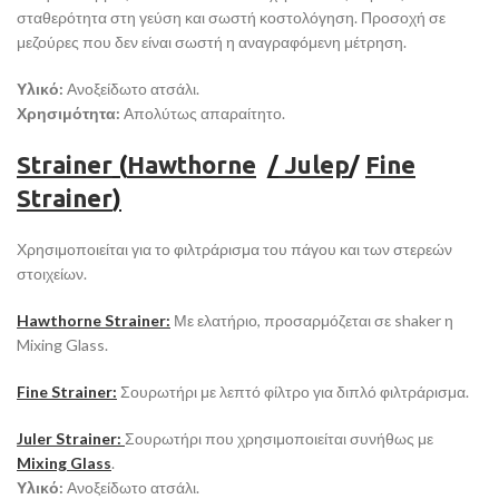
σταθερότητα στη γεύση και σωστή κοστολόγηση. Προσοχή σε
μεζούρες που δεν είναι σωστή η αναγραφόμενη μέτρηση.
Υλικό:
Ανοξείδωτο ατσάλι.
Χρησιμότητα:
Απολύτως απαραίτητο.
Strainer
(
Hawthorne
/
Julep
/
Fine
Strainer
)
Χρησιμοποιείται για το φιλτράρισμα του πάγου και των στερεών
στοιχείων.
Hawthorne Strainer:
Με ελατήριο, προσαρμόζεται σε shaker η
Mixing Glass.
Fine Strainer:
Σουρωτήρι με λεπτό φίλτρο για διπλό φιλτράρισμα.
Juler Strainer:
Σουρωτήρι που χρησιμοποιείται συνήθως με
Mixing Glass
.
Υλικό:
Ανοξείδωτο ατσάλι.