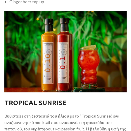
Ginger beer top up
TROPICAL SUNRISE
Βυθιστείτε στη
ζεστασιά του ήλιου
με το “Tropical Sunrise”, ένα
αναζωογονητικό mocktail που αναδεικνύει τη φρεσκάδα του
πεπονιού, του γκρέιπφρουτ και passion fruit. Η
βελούδινη υφή
της