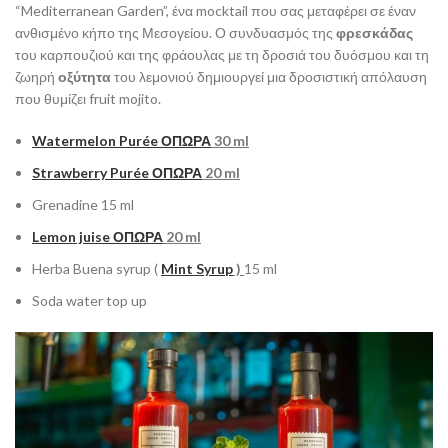
“Mediterranean Garden”, ένα mocktail που σας μεταφέρει σε έναν
ανθισμένο κήπο της Μεσογείου. Ο συνδυασμός της
φρεσκάδας
του καρπουζιού και της φράουλας με τη δροσιά του δυόσμου και τη
ζωηρή
οξύτητα
του λεμονιού δημιουργεί μια δροσιστική απόλαυση
που θυμίζει fruit mojito.
Watermelon Purée
ΟΠΩΡΑ
30 ml
Strawberry Purée
ΟΠΩΡΑ
20 ml
Grenadine 15 ml
Lemon juise
ΟΠΩΡΑ
20 ml
Herba Buena syrup (
Mint Syrup
)
15 ml
Soda water top up