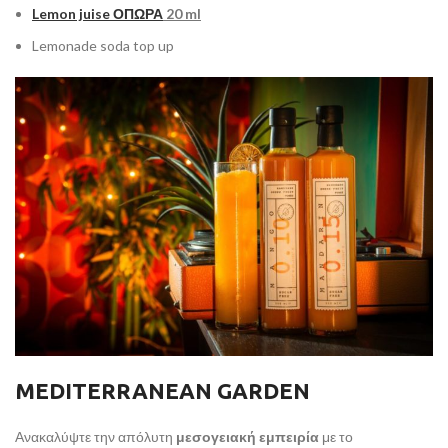
Lemon juise
ΟΠΩΡΑ
20 ml
Lemonade soda top up
MEDITERRANEAN GARDEN
Ανακαλύψτε την απόλυτη
μεσογειακή εμπειρία
με το