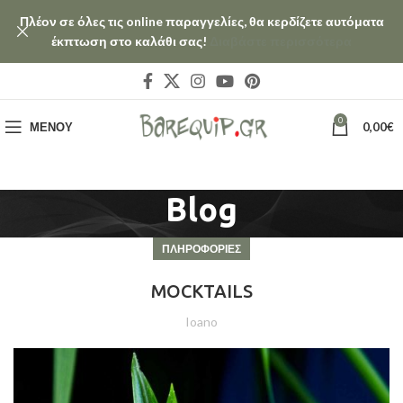
Πλέον σε όλες τις online παραγγελίες, θα κερδίζετε αυτόματα
έκπτωση στο καλάθι σας!
Διαβάστε περισσότερα
0
ΜΕΝΟΎ
0,00
€
Blog
ΠΛΗΡΟΦΟΡΙΕΣ
MOCKTAILS
Ioano