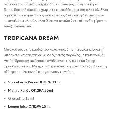
διάφορα αρωματικά στοιχεία, δημιουργώντας μια γευστική και
διασκεδαστική εμπειρία
χωρίς
τα αποτελέσματα του
αλκοόλ
. Είναι
δημοφιλή σε περιπτώσεις που κάποιος δεν θέλει ή δεν μπορεί να
καταναλώσει αλκοόλ, αλλά θέλει να
απολαύσει
κάτι ενδιαφέρον και
αναζωογονητικό
.
TROPICANA DREAM
Μπαίνοντας στην καρδιά του καλοκαιριού, το “Tropicana Dream”
υπόσχεται να σας ταξιδέψει σε εξωτικές παραλίες με κάθε γουλιά.
Αυτή η δροσερή απόλαυση αναδεικνύει την
φρεσκάδα
της
φράουλας και του Mango, ενώ η
πικάντικη νότα
του τζίντζερ και η
οξύτητα του λεμονιού απογειώνουν τη γεύση.
Strawberry Purée ΟΠΩΡΑ
30 ml
Mango Purée
ΟΠΩΡΑ
20 ml
Grenadine 15 ml
Lemon juice
ΟΠΩΡΑ
15 ml