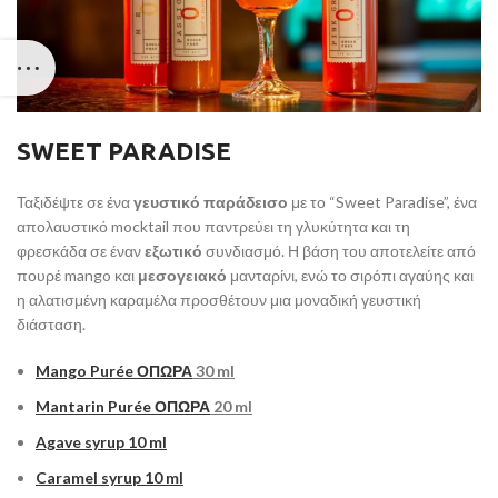
SWEET PARADISE
Ταξιδέψτε σε ένα
γευστικό παράδεισο
με το “Sweet Paradise”, ένα
απολαυστικό mocktail που παντρεύει τη γλυκύτητα και τη
φρεσκάδα σε έναν
εξωτικό
συνδιασμό. Η βάση του αποτελείτε από
πουρέ mango και
μεσογειακό
μανταρίνι, ενώ το σιρόπι αγαύης και
η αλατισμένη καραμέλα προσθέτουν μια μοναδική γευστική
διάσταση.
Mango Purée
ΟΠΩΡΑ
30 ml
Mantarin Purée
ΟΠΩΡΑ
20 ml
Agave syrup 10 ml
Caramel syrup 10 ml