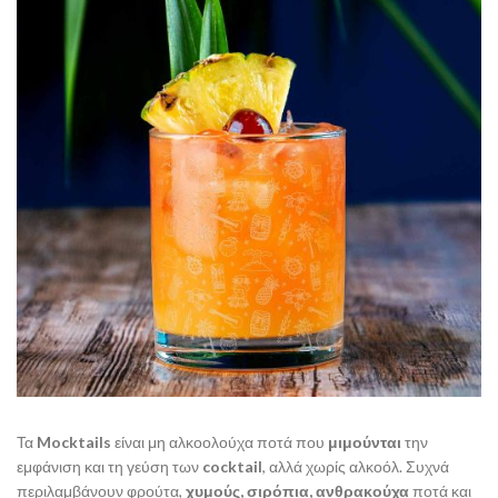
Τα
Mocktails
είναι μη αλκοολούχα ποτά που
μιμούνται
την
εμφάνιση και τη γεύση των
cocktail
, αλλά χωρίς αλκοόλ. Συχνά
περιλαμβάνουν φρούτα,
χυμούς, σιρόπια, ανθρακούχα
ποτά και