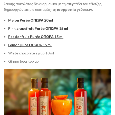
λευκής σοκολάτας δένει αρμονικά με τη σπιρτάδα του τζίντζερ,
δημιουργώντας μια ακαταμάχητη
ισορροπία γεύσεων
.
Melon Purée
ΟΠΩΡΑ
20 ml
Pink grapefruit Purée
ΟΠΩΡΑ
15 ml
Passionfruit Purée
ΟΠΩΡΑ
15 ml
Lemon juice
ΟΠΩΡΑ
15 ml
White chocolate syrup 10 ml
Ginger beer top up